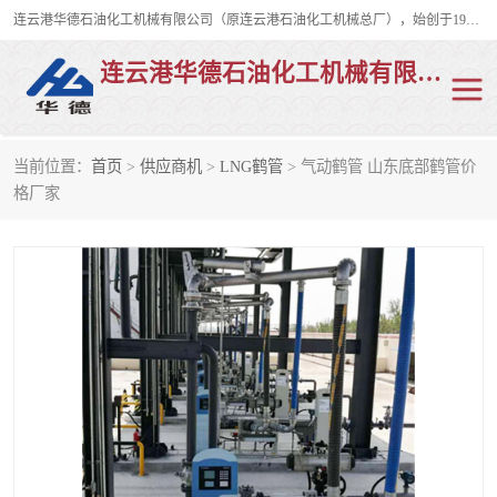
连云港华德石油化工机械有限公司（原连云港石油化工机械总厂），始创于1982年，是从事码头船用流体装卸臂、陆用流体装卸臂（鹤管）、活动梯、钢构平台、定量装车系统等全系列流体装卸设备的设计、制造、销售以及服务的专业供应商。
连云港华德石油化工机械有限公司
当前位置：
首页
>
供应商机
>
LNG鹤管
> 气动鹤管 山东底部鹤管价
陆用流体装卸臂
液化气鹤管
格厂家
液氨鹤管
液氯鹤管
LNG鹤管
活动梯
平台栈桥
卸车鹤管
装车鹤管
输油臂
紧急脱离干式接头
火车鹤管