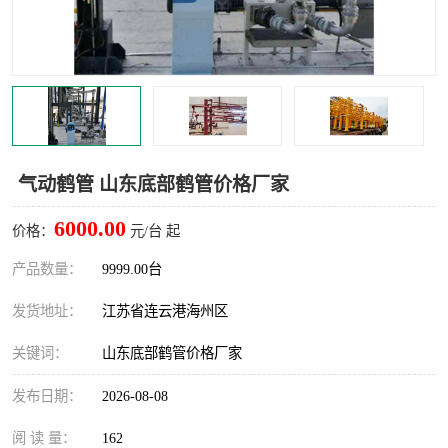
汽车鹤管
顶部鹤管
底部鹤管
低温鹤管
浮动出油装置
鹤管
车臂
拉断阀
气动鹤管 山东底部鹤管价格厂家
6000.00
价格：
元/台 起
产品数量：
9999.00台
发货地址：
江苏省连云港海州区
关键词：
山东底部鹤管价格厂家
发布日期：
2026-08-08
阅 读 量：
162