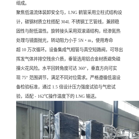
组成。
聚焦低温流体装卸安全与，LNG 鹤管采用立柱式结构设
计，碳钢材质立柱搭配 304L 不锈钢工艺管线，兼顾稳
固性与耐低温性。旋转接头采用双滚道结构，经渗氮热
处理与镜面抛光，转动阻力小于 5N・m，使用寿命
超 10 万次循环。设备集成气相管与真空短路阀，可导出
挥发气体并排空残余介质，垂管选用铝合金材质避免碰
撞火花风险。水平回转角度可达 360°，垂直方向可实
现 75° 范围调节，满足不同对位需求。严格遵循低温设
备检验标准，通过 1.5 倍设计压力强度试验与气密试
验，适配 - 162℃操作温度下的 LNG 输送。