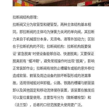
拉断阀结构原理：
拉断阀又分为软管型和硬管型，两种主体结构基本相
同，即拉断阀的主体均为弹簧力关闭的单向阀，其拉断
力来自于机械部分本身，无须电、液等外加动力；区别
在于拉断机构的不同；拉断阀机构：拉断机构既要保
证"紧急脱离"时使设备能够自动、快速脱离；又要保证
脱离前有 "缓冲期"，避免常规操作时出现"脱离"，影响
正常装卸作业；拉断阀有效防止槽罐车或船的意外移位
造成软管、鹤管及周边设备的损坏断裂形成的泄漏事
故，适用领域船对岸卸载，公路、铁路的槽罐与鹤管装
卸以及其他固定和移动流体储存装置，该装置在触发后
可以复位重复使用，主要型号分为（致断螺栓型）和
（法兰型），后者的口径范围更大使用更广泛。