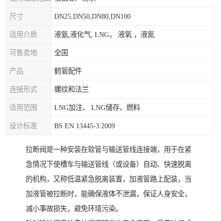
尺寸
DN25,DN50,DN80,DN100
适用介质
液氨,液化气, LNG， 液氧 ，液氮
可售卖地
全国
产品
鹤管配件
连接形式
螺纹和法兰
适用范围
LNG加注、 LNG储存、燃料
设计标准
BS EN 13445-3:2009
拉断阀是一种安装在软管与输送管线连接端，用于在紧
急情况下使槽车与输送管线（或设备）自动、快速脱离
的机构，又称低温紧急脱离装置，加液管路上配装，当
加液管被拉断时，能确保液体不泄漏，保证人身安全，
减小事故损失，避免环境污染。