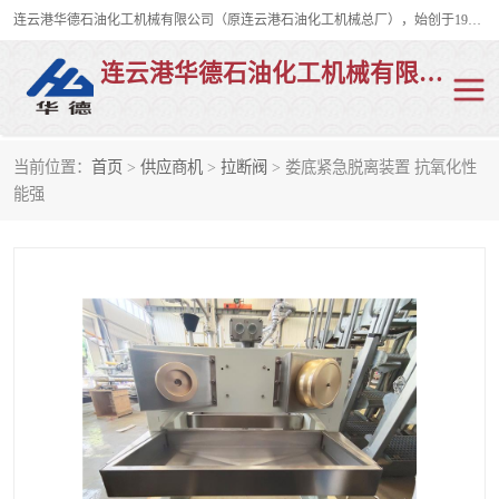
连云港华德石油化工机械有限公司（原连云港石油化工机械总厂），始创于1982年，是从事码头船用流体装卸臂、陆用流体装卸臂（鹤管）、活动梯、钢构平台、定量装车系统等全系列流体装卸设备的设计、制造、销售以及服务的专业供应商。
连云港华德石油化工机械有限公司
当前位置：
首页
>
供应商机
>
拉断阀
> 娄底紧急脱离装置 抗氧化性
陆用流体装卸臂
液化气鹤管
能强
液氨鹤管
液氯鹤管
LNG鹤管
活动梯
平台栈桥
卸车鹤管
装车鹤管
输油臂
紧急脱离干式接头
火车鹤管