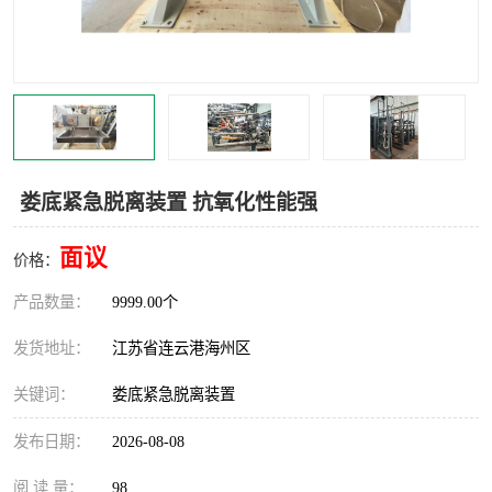
汽车鹤管
顶部鹤管
底部鹤管
低温鹤管
浮动出油装置
鹤管
车臂
拉断阀
娄底紧急脱离装置 抗氧化性能强
面议
价格：
产品数量：
9999.00个
发货地址：
江苏省连云港海州区
关键词：
娄底紧急脱离装置
发布日期：
2026-08-08
阅 读 量：
98