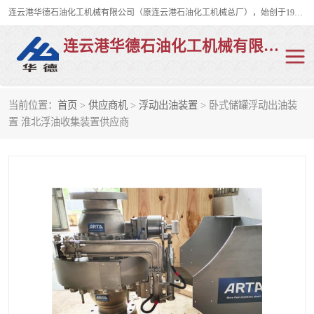
连云港华德石油化工机械有限公司（原连云港石油化工机械总厂），始创于1982年，是从事码头船用流体装卸臂、陆用流体装卸臂（鹤管）、活动梯、钢构平台、定量装车系统等全系列流体装卸设备的设计、制造、销售以及服务的专业供应商。
连云港华德石油化工机械有限公司
当前位置：
首页
>
供应商机
>
浮动出油装置
> 卧式储罐浮动出油装
陆用流体装卸臂
液化气鹤管
置 淮北浮油收集装置供应商
液氨鹤管
液氯鹤管
LNG鹤管
活动梯
平台栈桥
卸车鹤管
装车鹤管
输油臂
紧急脱离干式接头
火车鹤管