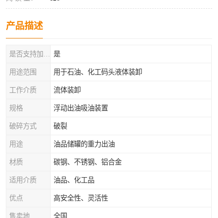
产品描述
是否支持加工定制
是
用途范围
用于石油、化工码头液体装卸
工作介质
流体装卸
规格
浮动出油吸油装置
破碎方式
破裂
用途
油品储罐的重力出油
材质
碳钢、不锈钢、铝合金
适用介质
油品、化工品
优点
高安全性、灵活性
售卖地
全国