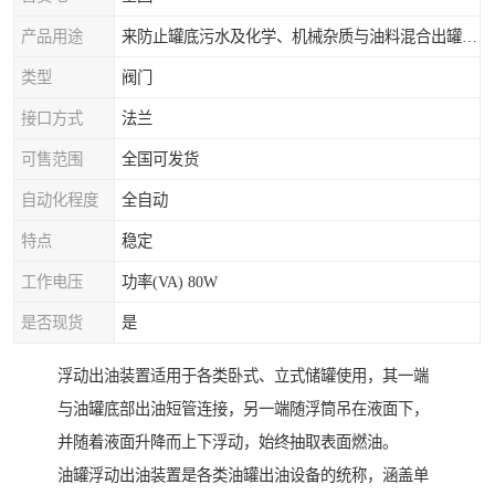
产品用途
来防止罐底污水及化学、机械杂质与油料混合出罐，进而保证油罐向外供油的纯净度。
类型
阀门
接口方式
法兰
可售范围
全国可发货
自动化程度
全自动
特点
稳定
工作电压
功率(VA) 80W
是否现货
是
浮动出油装置适用于各类卧式、立式储罐使用，其一端
与油罐底部出油短管连接，另一端随浮筒吊在液面下，
并随着液面升降而上下浮动，始终抽取表面燃油。
油罐浮动出油装置是各类油罐出油设备的统称，涵盖单