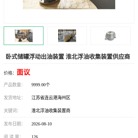
汽车鹤管
顶部鹤管
底部鹤管
低温鹤管
浮动出油装置
鹤管
车臂
拉断阀
卧式储罐浮动出油装置 淮北浮油收集装置供应商
面议
价格：
产品数量：
9999.00个
发货地址：
江苏省连云港海州区
关键词：
淮北浮油收集装置商
发布日期：
2026-08-10
阅 读 量：
126