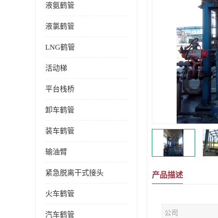
液氨鹤管
液氯鹤管
LNG鹤管
活动梯
平台栈桥
卸车鹤管
装车鹤管
输油臂
紧急脱离干式接头
产品描述
火车鹤管
公司
汽车鹤管