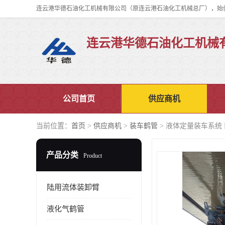
连云港华德石油化工机械
公司首页
供应商机
当前位置：
首页
>
供应商机
>
装车鹤管
> 液体定量装车系统
产品分类
Product
陆用流体装卸臂
液化气鹤管