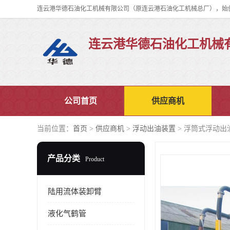
连云港华德石油化工机械
公司首页
供应商机
当前位置：
首页
>
供应商机
>
浮动出油装置
> 浮筒式浮动出
产品分类
Product
陆用流体装卸臂
液化气鹤管