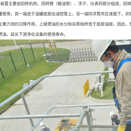
油装置主要由回转机构、回转臂（输油管）、浮子、仪表四部分组成，回
罐使用，其一端连于油罐底部出油短管上，另一端同浮筒吊在液面下，并
在重力场的沉降作用，上层燃油的水分和杂质始终低于底部油层，因此，
燃油，延长下游净化设备的使用寿命。