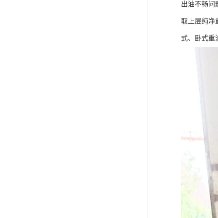
出油不畅问
取上层纯净
式、卧式重