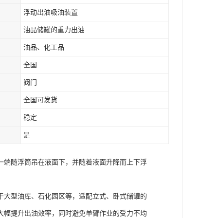
浮动出油吸油装置
油品储罐的重力出油
油品、化工品
全国
阀门
全国可发货
稳定
是
一端随浮筒吊在液面下，并随着液面升降而上下浮
于大型油库、石化园区等，适配立式、卧式储罐的
大幅提升出油效率，同时避免单臂作业的受力不均