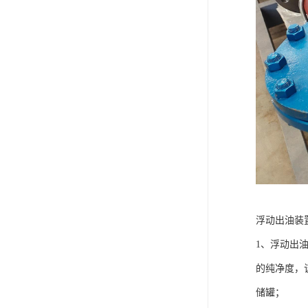
浮动出油装
1、浮动出
的纯净度，
储罐；