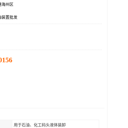
港海州区
油装置批发
0156
用于石油、化工码头液体装卸