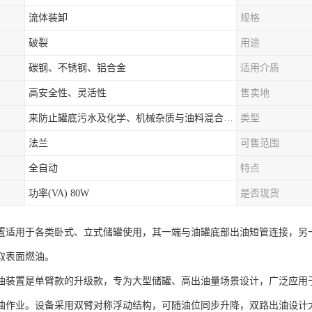
流体装卸
规格
破裂
用途
碳钢、不锈钢、铝合金
适用介质
高安全性、灵活性
售卖地
来防止罐底污水及化学、机械杂质与油料混合出罐，进而保证油罐向外供油的纯净度。
类型
法兰
可售范围
全自动
特点
功率(VA) 80W
是否现货
置适用于各类卧式、立式储罐使用，其一端与油罐底部出油短管连接，另
取表面燃油。
油装置是单臂款的升级款，专为大型储罐、高出油量场景设计，广泛应用
油作业。设备采用双臂对称浮动结构，可随油位同步升降，双路出油设计