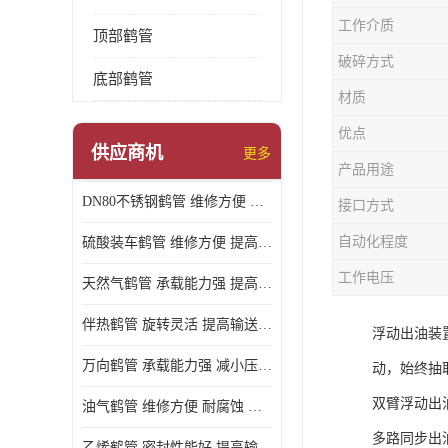
工作介质
顶部鹤管
破碎方式
底部鹤管
材质
优点
供应商机
更多
产品用途
DN80不锈钢鹤管 维修方便 提高输送效率
接口方式
自动化程度
硫酸装车鹤管 维修方便 提高输送效率
工作电压
天然气鹤管 承载能力强 提高输送效率
伴热鹤管 旋转灵活 提高输送效率
浮动出油装
万向鹤管 承载能力强 减小压力损失
动，始终抽
双臂浮动出
油气鹤管 维修方便 耐腐蚀 耐高温
多路同步出
乙烯鹤管 密封性能好 提高输送效率