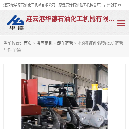
连云港华德石油化工机械有限公司（原连云港石油化工机械总厂），始创于1982年，是从事码头船用流体装卸臂、陆用流体装卸臂（鹤管）、活动梯、钢构平台、定量装车系统等全系列流体装卸设备的设计、制造、销售以及服务的专业供应商。
连云港华德石油化工机械有限公司
当前位置：
首页
>
供应商机
>
卸车鹤管
> 本溪船舶脱缆钩批发 鹤管
陆用流体装卸臂
液化气鹤管
配件 华德
液氨鹤管
液氯鹤管
LNG鹤管
活动梯
平台栈桥
卸车鹤管
装车鹤管
输油臂
紧急脱离干式接头
火车鹤管