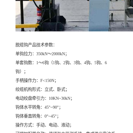
脱缆钩产品技术参数：
单钩拉力：350kN～2000kN；
单套钩数：1～6钩（1钩、2钩、3钩、4钩、5钩、6
钩）；
手柄操作力：F<150N；
绞缆机构形式：立式、卧式；
电动绞盘牵引力：10KN~30kN；
钩体水平转角：45°~90°；
钩体垂直转角：0°~45°；
操作方式：手动、电动、液动；