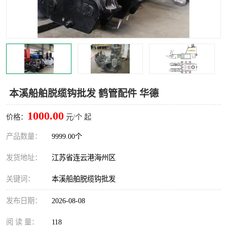
汽车鹤管
顶部鹤管
底部鹤管
低温鹤管
浮动出油装置
鹤管
车臂
拉断阀
本溪船舶脱缆钩批发 鹤管配件 华德
1000.00
价格：
元/个 起
产品数量：
9999.00个
发货地址：
江苏省连云港海州区
关键词：
本溪船舶脱缆钩批发
发布日期：
2026-08-08
阅 读 量：
118