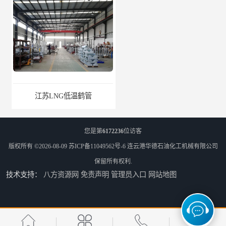
江苏LNG低温鹤管
南通LNG鹤管
您是第
6172236
位访客
版权所有 ©2026-08-09
苏ICP备11049562号-6
连云港华德石油化工机械有限公司
保留所有权利.
技术支持：
八方资源网
免责声明
管理员入口
网站地图
江苏LNG鹤管
太原船用臂厂家