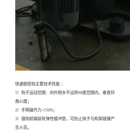
快速脱缆钩主要技术性能 ：
1）钩子运动范围：向外侧水平运转90度范围内，垂直仰
角45度；
2）手柄操作力<150N；
3）锚钩前端装有弹性缓冲垫，可防止钩子与构架碰撞产
生火花。