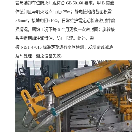
管与装卸车位防火间距符合 GB 50160 要求，甲 B 类液
体装卸区与明火地点间距≥25m；静电接地线截面积需
≥6mm²，接地电阻≤10Ω。日常维护需定期检查密封件磨
损情况，腐蚀工况下每 6 个月更换一次密封圈；旋转接
头需定期加注润滑油，防止卡涩。此外，需
按 NB/T 47013 标准定期进行壁厚检测，发现腐蚀减薄
及时处理，避免设备失效。