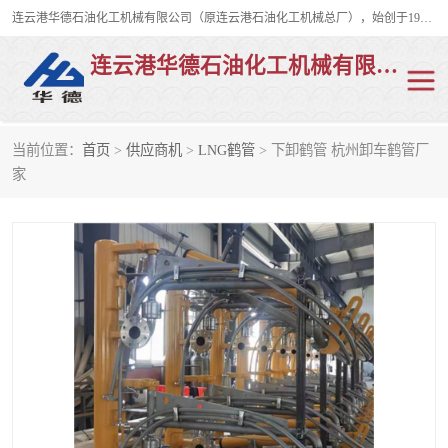
连云港华德石油化工机械有限公司（原连云港石油化工机械总厂），始创于1982年，是从事码头船用流体装卸臂、陆用流体装卸臂（鹤管）、活动梯、钢构平台、定量装车系统等全系列流体装卸设备的设计、制造、销售以及服务的专业供应商。
连云港华德石油化工机械有限公司
当前位置：
首页
>
供应商机
>
LNG鹤管
> 下卸鹤管 杭州卸车鹤管厂
陆用流体装卸臂
液化气鹤管
家
液氨鹤管
液氯鹤管
LNG鹤管
活动梯
平台栈桥
卸车鹤管
装车鹤管
输油臂
紧急脱离干式接头
火车鹤管