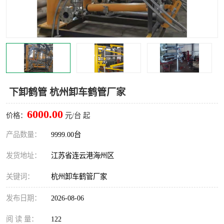
汽车鹤管
顶部鹤管
底部鹤管
低温鹤管
浮动出油装置
鹤管
车臂
拉断阀
下卸鹤管 杭州卸车鹤管厂家
6000.00
价格：
元/台 起
产品数量：
9999.00台
发货地址：
江苏省连云港海州区
关键词：
杭州卸车鹤管厂家
发布日期：
2026-08-06
阅 读 量：
122