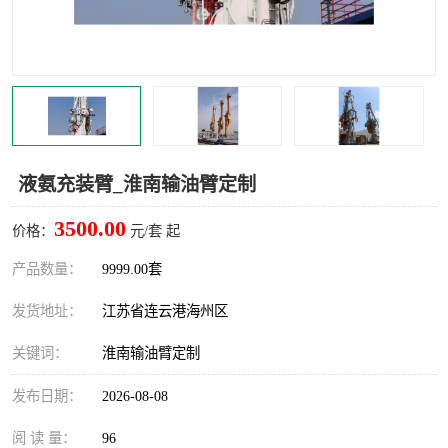
汽车鹤管
顶部鹤管
底部鹤管
低温鹤管
浮动出油装置
鹤管
车臂
拉断阀
液氨充装臂_淮南输油臂定制
3500.00
价格：
元/套 起
产品数量：
9999.00套
发货地址：
江苏省连云港海州区
关键词：
淮南输油臂定制
发布日期：
2026-08-08
阅 读 量：
96