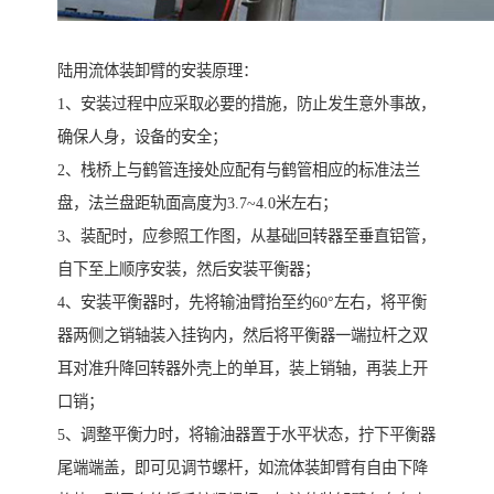
陆用流体装卸臂的安装原理：
1、安装过程中应采取必要的措施，防止发生意外事故，
确保人身，设备的安全；
2、栈桥上与鹤管连接处应配有与鹤管相应的标准法兰
盘，法兰盘距轨面高度为3.7~4.0米左右；
3、装配时，应参照工作图，从基础回转器至垂直铝管，
自下至上顺序安装，然后安装平衡器；
4、安装平衡器时，先将输油臂抬至约60°左右，将平衡
器两侧之销轴装入挂钩内，然后将平衡器一端拉杆之双
耳对准升降回转器外壳上的单耳，装上销轴，再装上开
口销；
5、调整平衡力时，将输油器置于水平状态，拧下平衡器
尾端端盖，即可见调节螺杆，如流体装卸臂有自由下降