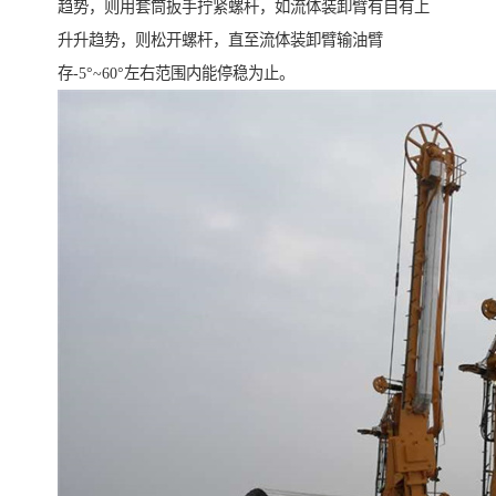
趋势，则用套筒扳手拧紧螺杆，如流体装卸臂有自有上
升升趋势，则松开螺杆，直至流体装卸臂输油臂
存-5°~60°左右范围内能停稳为止。