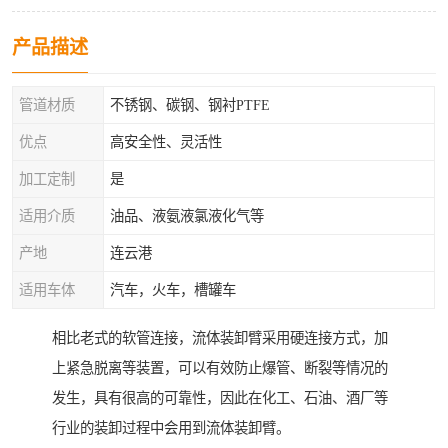
产品描述
管道材质
不锈钢、碳钢、钢衬PTFE
优点
高安全性、灵活性
加工定制
是
适用介质
油品、液氨液氯液化气等
产地
连云港
适用车体
汽车，火车，槽罐车
相比老式的软管连接，流体装卸臂采用硬连接方式，加
上紧急脱离等装置，可以有效防止爆管、断裂等情况的
发生，具有很高的可靠性，因此在化工、石油、酒厂等
行业的装卸过程中会用到流体装卸臂。