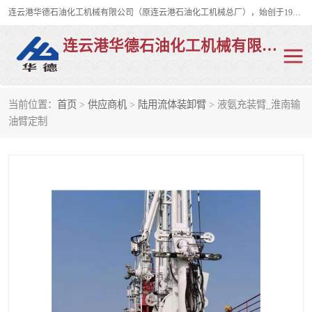
连云港华德石油化工机械有限公司（原连云港石油化工机械总厂），始创于1982年，是从事码头船用流体装卸臂、陆用流体装卸臂（鹤管）、活动梯、钢构平台、定量装车系统等全系列流体装卸设备的设计、制造、销售以及服务的专业供应商。
连云港华德石油化工机械有限公司
当前位置：
首页
>
供应商机
>
陆用流体装卸臂
> 液氨充装臂_淮南输
陆用流体装卸臂
液化气鹤管
油臂定制
液氨鹤管
液氯鹤管
LNG鹤管
活动梯
平台栈桥
卸车鹤管
装车鹤管
输油臂
紧急脱离干式接头
火车鹤管