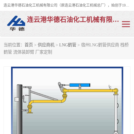
连云港华德石油化工机械有限公司（原连云港石油化工机械总厂），始创于1982年，是从事码头船用流体装卸臂、陆用流体装卸臂（鹤管）、活动梯、钢构平台、定量装车系统等全系列流体装卸设备的设计、制造、销售以及服务的专业供应商。
连云港华德石油化工机械有限公司
当前位置：
首页
>
供应商机
>
LNG鹤管
> 宿州LNG鹤管供应商 栈桥
陆用流体装卸臂
液化气鹤管
鹤管 流体装卸臂 厂家定制
液氨鹤管
液氯鹤管
LNG鹤管
活动梯
平台栈桥
卸车鹤管
装车鹤管
输油臂
紧急脱离干式接头
火车鹤管