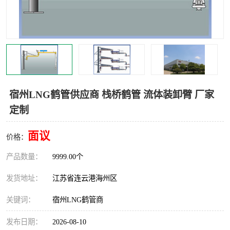
汽车鹤管
顶部鹤管
底部鹤管
低温鹤管
浮动出油装置
鹤管
车臂
拉断阀
宿州LNG鹤管供应商 栈桥鹤管 流体装卸臂 厂家
定制
面议
价格：
产品数量：
9999.00个
发货地址：
江苏省连云港海州区
关键词：
宿州LNG鹤管商
发布日期：
2026-08-10