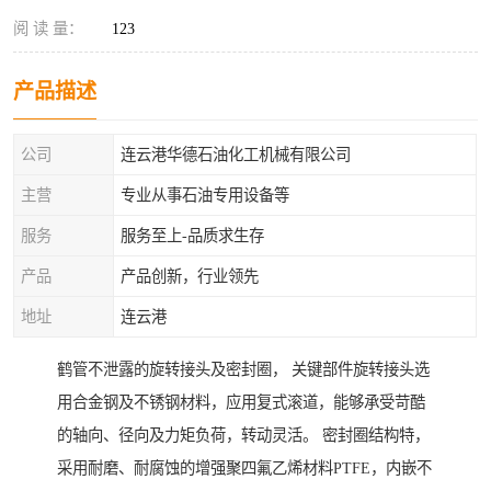
阅 读 量：
123
产品描述
公司
连云港华德石油化工机械有限公司
主营
专业从事石油专用设备等
服务
服务至上-品质求生存
产品
产品创新，行业领先
地址
连云港
鹤管不泄露的旋转接头及密封圈， 关键部件旋转接头选
用合金钢及不锈钢材料，应用复式滚道，能够承受苛酷
的轴向、径向及力矩负荷，转动灵活。 密封圈结构特，
采用耐磨、耐腐蚀的增强聚四氟乙烯材料PTFE，内嵌不