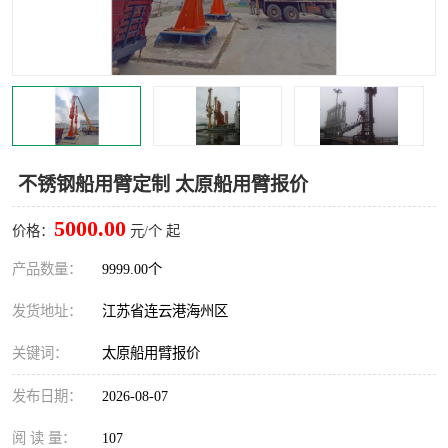
汽车鹤管
顶部鹤管
底部鹤管
低温鹤管
浮动出油装置
鹤管
车臂
拉断阀
不锈钢船用臂定制 太原船用臂报价
5000.00
价格：
元/个 起
产品数量：
9999.00个
发货地址：
江苏省连云港海州区
关键词：
太原船用臂报价
发布日期：
2026-08-07
阅 读 量：
107