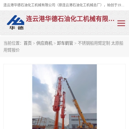
连云港华德石油化工机械有限公司（原连云港石油化工机械总厂），始创于1982年，是从事码头船用流体装卸臂、陆用流体装卸臂（鹤管）、活动梯、钢构平台、定量装车系统等全系列流体装卸设备的设计、制造、销售以及服务的专业供应商。
连云港华德石油化工机械有限公司
当前位置：
首页
>
供应商机
>
卸车鹤管
> 不锈钢船用臂定制 太原船
陆用流体装卸臂
液化气鹤管
用臂报价
液氨鹤管
液氯鹤管
LNG鹤管
活动梯
平台栈桥
卸车鹤管
装车鹤管
输油臂
紧急脱离干式接头
火车鹤管