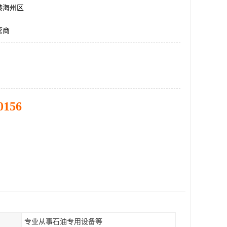
港海州区
管商
0156
专业从事石油专用设备等