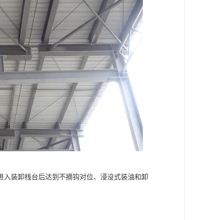
进入装卸栈台后达到不摘钩对位、浸没式装油和卸