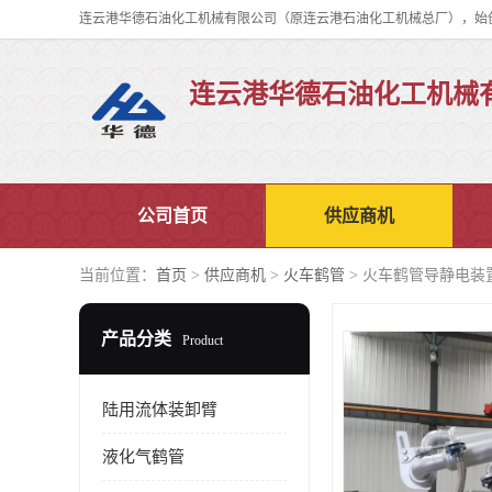
连云港华德石油化工机械
公司首页
供应商机
当前位置：
首页
>
供应商机
>
火车鹤管
> 火车鹤管导静电装
产品分类
Product
陆用流体装卸臂
液化气鹤管