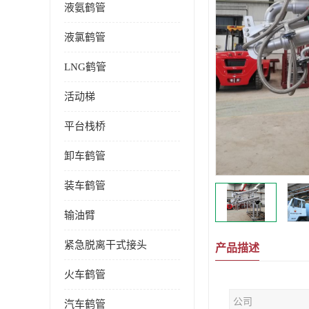
液氨鹤管
液氯鹤管
LNG鹤管
活动梯
平台栈桥
卸车鹤管
装车鹤管
输油臂
紧急脱离干式接头
产品描述
火车鹤管
公司
汽车鹤管