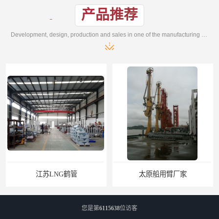
产品推荐
Development, design, production and sales in one of the manufacturing enterprises
太原船用臂厂家
您是第
6115638
位访客