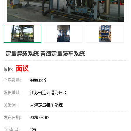
汽车鹤管
顶部鹤管
底部鹤管
低温鹤管
浮动出油装置
鹤管
车臂
拉断阀
定量灌装系统 青海定量装车系统
面议
价格：
产品数量：
9999.00个
发货地址：
江苏省连云港海州区
关键词：
青海定量装车系统
发布日期：
2026-08-07
阅 读 量：
129