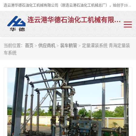
连云港华德石油化工机械有限公司（原连云港石油化工机械总厂），始创于1982年，是从事码头船用流体装卸臂、陆用流体装卸臂（鹤管）、活动梯、钢构平台、定量装车系统等全系列流体装卸设备的设计、制造、销售以及服务的专业供应商。
连云港华德石油化工机械有限公司
当前位置：
首页
>
供应商机
>
装车鹤管
> 定量灌装系统 青海定量装
陆用流体装卸臂
液化气鹤管
车系统
液氨鹤管
液氯鹤管
LNG鹤管
活动梯
平台栈桥
卸车鹤管
装车鹤管
输油臂
紧急脱离干式接头
火车鹤管