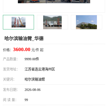
汽车鹤管
顶部鹤管
底部鹤管
低温鹤管
浮动出油装置
鹤管
哈尔滨输油臂_华德
车臂
拉断阀
3600.00
价格：
元/件 起
产品数量：
9999.00件
发货地址：
江苏省连云港海州区
关键词：
哈尔滨输油臂
发布日期：
2026-08-06
阅 读 量：
99