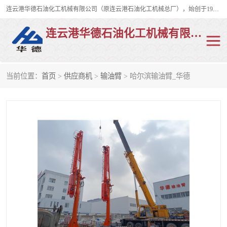
连云港华德石油化工机械有限公司（原连云港石油化工机械总厂），始创于1982年，是从事码头船用流体装卸臂、陆用流体装卸臂（鹤管）、活动梯、钢构平台、定量装车系统等全系列流体装卸设备的设计、制造、销售以及服务的专业供应商。
连云港华德石油化工机械有限公司
当前位置：
首页
>
供应商机
>
输油臂
> 哈尔滨输油臂_华德
陆用流体装卸臂
液化气鹤管
液氨鹤管
液氯鹤管
LNG鹤管
活动梯
平台栈桥
卸车鹤管
装车鹤管
输油臂
紧急脱离干式接头
火车鹤管