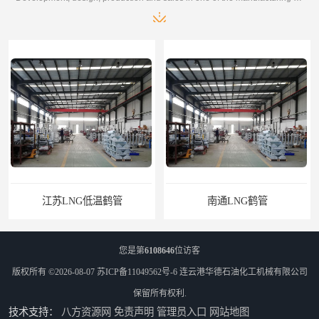
江苏LNG低温鹤管
南通LNG鹤管
您是第
6108646
位访客
版权所有 ©2026-08-07
苏ICP备11049562号-6
连云港华德石油化工机械有限公司
保留所有权利.
技术支持：
八方资源网
免责声明
管理员入口
网站地图