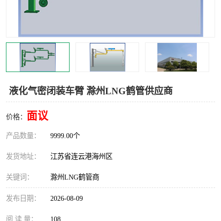
汽车鹤管
顶部鹤管
底部鹤管
低温鹤管
浮动出油装置
鹤管
车臂
拉断阀
液化气密闭装车臂 滁州LNG鹤管供应商
面议
价格：
产品数量：
9999.00个
发货地址：
江苏省连云港海州区
关键词：
滁州LNG鹤管商
发布日期：
2026-08-09
阅 读 量：
108