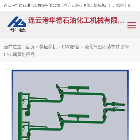
连云港华德石油化工机械有限公司（原连云港石油化工机械总厂），始创于1982年，是从事码头船用流体装卸臂、陆用流体装卸臂（鹤管）、活动梯、钢构平台、定量装车系统等全系列流体装卸设备的设计、制造、销售以及服务的专业供应商。
连云港华德石油化工机械有限公司
当前位置：
首页
>
供应商机
>
LNG鹤管
> 液化气密闭装车臂 滁州
陆用流体装卸臂
液化气鹤管
LNG鹤管供应商
液氨鹤管
液氯鹤管
LNG鹤管
活动梯
平台栈桥
卸车鹤管
装车鹤管
输油臂
紧急脱离干式接头
火车鹤管