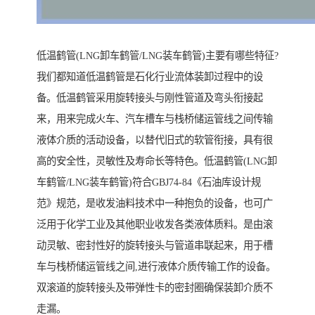
低温鹤管(LNG卸车鹤管/LNG装车鹤管)主要有哪些特征?
我们都知道低温鹤管是石化行业流体装卸过程中的设
备。低温鹤管采用旋转接头与刚性管道及弯头衔接起
来，用来完成火车、汽车槽车与栈桥储运管线之间传输
液体介质的活动设备，以替代旧式的软管衔接，具有很
高的安全性，灵敏性及寿命长等特色。低温鹤管(LNG卸
车鹤管/LNG装车鹤管)符合GBJ74-84《石油库设计规
范》规范，是收发油料技术中一种抱负的设备，也可广
泛用于化学工业及其他职业收发各类液体质料。是由滚
动灵敏、密封性好的旋转接头与管道串联起来，用于槽
车与栈桥储运管线之间,进行液体介质传输工作的设备。
双滚道的旋转接头及带弹性卡的密封圈确保装卸介质不
走漏。