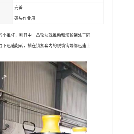
完善
码头作业用
的小推杆，则其中一凸轮块就推动和滚轮架处于同
力下迅速翻转，插在锁紧套内的脱缆钩端部迅速上