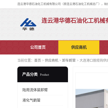
连云港华德石油化工机械
公司首页
供应商机
当前位置：
首页
>
供应商机
>
卸车鹤管
> 大连港口脱缆钩供
产品分类
Product
陆用流体装卸臂
液化气鹤管