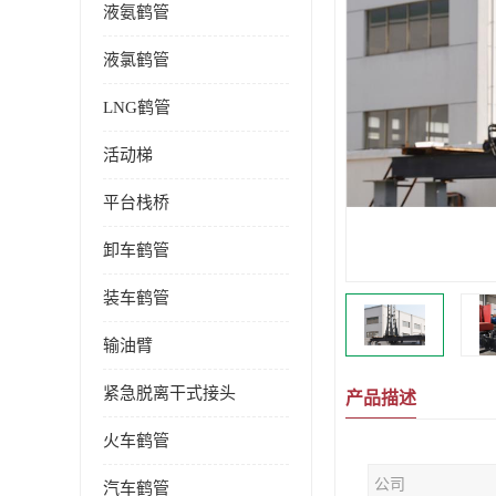
液氨鹤管
液氯鹤管
LNG鹤管
活动梯
平台栈桥
卸车鹤管
装车鹤管
输油臂
紧急脱离干式接头
产品描述
火车鹤管
公司
汽车鹤管