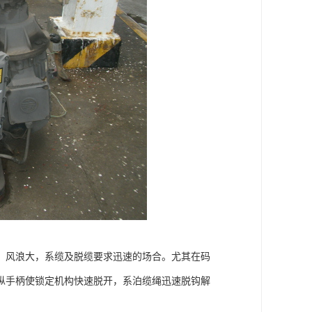
，风浪大，系缆及脱缆要求迅速的场合。尤其在码
纵手柄使锁定机构快速脱开，系泊缆绳迅速脱钩解