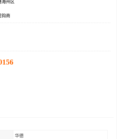
港海州区
缆钩商
0156
华德