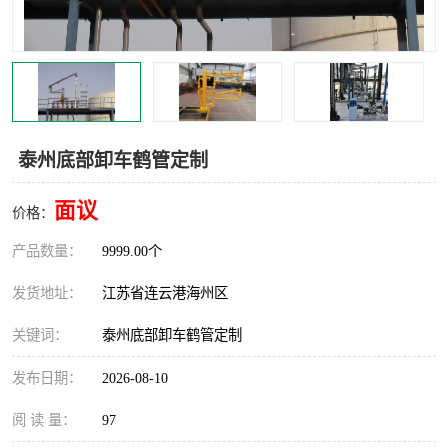
汽车鹤管
顶部鹤管
底部鹤管
低温鹤管
浮动出油装置
鹤管
泰州底部卸车鹤管定制
车臂
拉断阀
面议
价格：
产品数量：
9999.00个
发货地址：
江苏省连云港海州区
关键词：
泰州底部卸车鹤管定制
发布日期：
2026-08-10
阅 读 量：
97