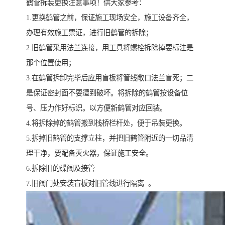
鹤管拆装更换注意事项！供大家参考：
1.更换鹤管之前，保证施工现场安全，施工设备齐全，
办理有效施工票证，进行旧鹤管的拆除；
2.旧鹤管采用法兰连接，用工具将螺栓拆除掉要标注是
那个位置使用；
3.在鹤管拆卸完毕后应用盲板将管线敞口法兰盲死；二
是保证密封面不要遭到破坏。将拆除的鹤管按设备位
号、压力作好标识。以方便新鹤管对应回装。
4.将拆除掉的鹤管搬到栈桥栏杆处，便于吊装更换。
5.拆掉旧鹤管的支撑立柱，并把旧鹤管附近的一切品清
理干净，要配备灭火器，保证施工安全。
6.拆除旧的碟阀及接管
7.旧阀门处安装盲板对旧管线进行隔离 。