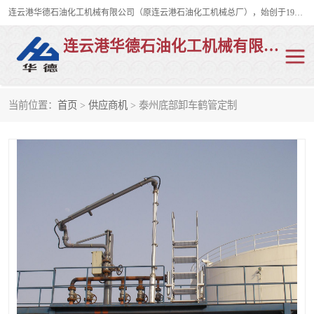
连云港华德石油化工机械有限公司（原连云港石油化工机械总厂），始创于1982年，是从事码头船用流体装卸臂、陆用流体装卸臂（鹤管）、活动梯、钢构平台、定量装车系统等全系列流体装卸设备的设计、制造、销售以及服务的专业供应商。
连云港华德石油化工机械有限公司
当前位置：
首页
>
供应商机
> 泰州底部卸车鹤管定制
陆用流体装卸臂
液化气鹤管
液氨鹤管
液氯鹤管
LNG鹤管
活动梯
平台栈桥
卸车鹤管
装车鹤管
输油臂
紧急脱离干式接头
火车鹤管