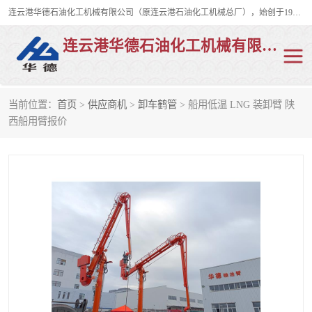
连云港华德石油化工机械有限公司（原连云港石油化工机械总厂），始创于1982年，是从事码头船用流体装卸臂、陆用流体装卸臂（鹤管）、活动梯、钢构平台、定量装车系统等全系列流体装卸设备的设计、制造、销售以及服务的专业供应商。
连云港华德石油化工机械有限公司
当前位置：
首页
>
供应商机
>
卸车鹤管
> 船用低温 LNG 装卸臂 陕
陆用流体装卸臂
液化气鹤管
西船用臂报价
液氨鹤管
液氯鹤管
LNG鹤管
活动梯
平台栈桥
卸车鹤管
装车鹤管
输油臂
紧急脱离干式接头
火车鹤管