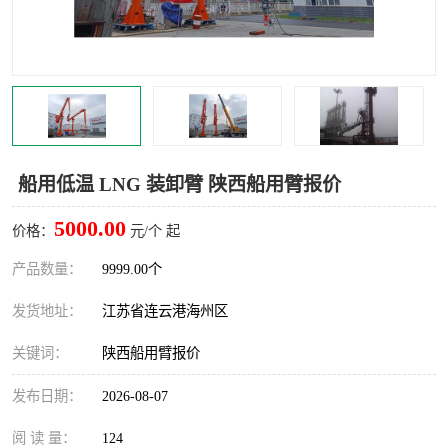
汽车鹤管
顶部鹤管
底部鹤管
低温鹤管
浮动出油装置
鹤管
车臂
拉断阀
船用低温 LNG 装卸臂 陕西船用臂报价
5000.00
价格：
元/个 起
产品数量：
9999.00个
发货地址：
江苏省连云港海州区
关键词：
陕西船用臂报价
发布日期：
2026-08-07
阅 读 量：
124