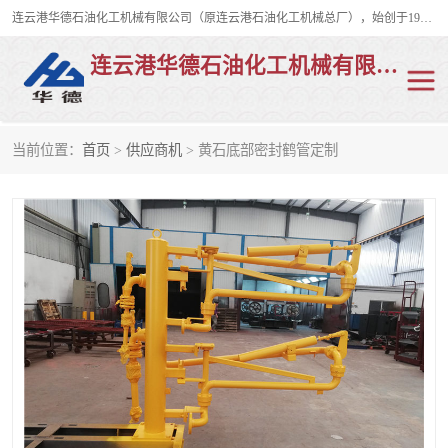
连云港华德石油化工机械有限公司（原连云港石油化工机械总厂），始创于1982年，是从事码头船用流体装卸臂、陆用流体装卸臂（鹤管）、活动梯、钢构平台、定量装车系统等全系列流体装卸设备的设计、制造、销售以及服务的专业供应商。
连云港华德石油化工机械有限公司
当前位置：
首页
>
供应商机
> 黄石底部密封鹤管定制
陆用流体装卸臂
液化气鹤管
液氨鹤管
液氯鹤管
LNG鹤管
活动梯
平台栈桥
卸车鹤管
装车鹤管
输油臂
紧急脱离干式接头
火车鹤管