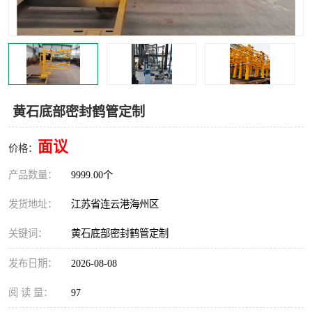
汽车鹤管
顶部鹤管
底部鹤管
低温鹤管
浮动出油装置
鹤管
黄石底部密封鹤管定制
车臂
拉断阀
面议
价格：
产品数量：
9999.00个
发货地址：
江苏省连云港海州区
关键词：
黄石底部密封鹤管定制
发布日期：
2026-08-08
阅 读 量：
97