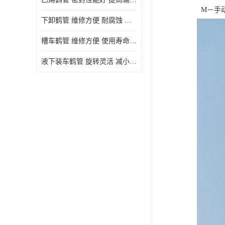
M－手动
下卸鹤管 维修方便 耐腐蚀 耐高温
槽车鹤管 维修方便 使用寿命较长
液下装车鹤管 旋转灵活 减小压力损失