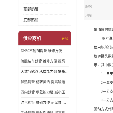
服务
顶部鹤管
地址
底部鹤管
输油臂的抗震
供应商机
型号说
更多
使用场所代
DN80不锈钢鹤管 维修方便 提高输送效率
旋转接头数
硫酸装车鹤管 维修方便 提高输送效率
示，其中数
天然气鹤管 承载能力强 提高输送效率
1－自支
伴热鹤管 旋转灵活 提高输送效率
2－混支撑
3－分支
万向鹤管 承载能力强 减小压力损失
4－分支撑
油气鹤管 维修方便 耐腐蚀 耐高温
驱动方式代
乙烯鹤管 密封性能好 提高输送效率