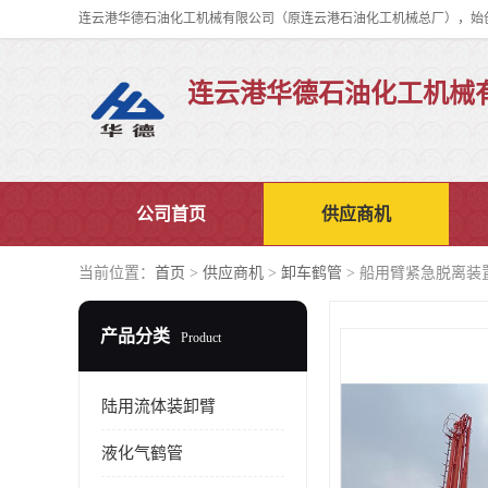
连云港华德石油化工机械
公司首页
供应商机
当前位置：
首页
>
供应商机
>
卸车鹤管
> 船用臂紧急脱离装
产品分类
Product
陆用流体装卸臂
液化气鹤管