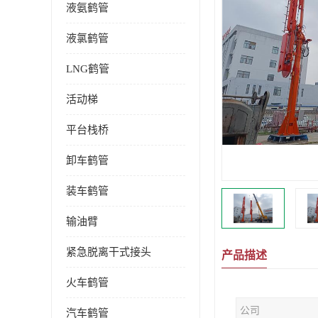
液氨鹤管
液氯鹤管
LNG鹤管
活动梯
平台栈桥
卸车鹤管
装车鹤管
输油臂
紧急脱离干式接头
产品描述
火车鹤管
公司
汽车鹤管