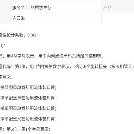
服务至上-品质求生存
产品
连云港
性设计系数：0.3G
明：
码：用AM字母表示，用于内河或海岸码头槽船的装卸臂；
量代码：第3位，用1位阿拉伯数字表示，6表示6个旋转接头（按液相管计
字意义：
撑又配重单管船用流体装卸臂；
单配重单管船用流体装卸臂；
撑单配重单管船用流体装卸臂；
单配重又管船用流体装卸臂；
码：第5位，用1个字母表示：