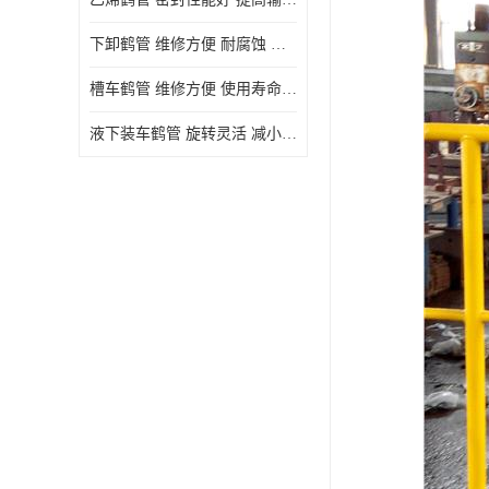
下卸鹤管 维修方便 耐腐蚀 耐高温
槽车鹤管 维修方便 使用寿命较长
液下装车鹤管 旋转灵活 减小压力损失