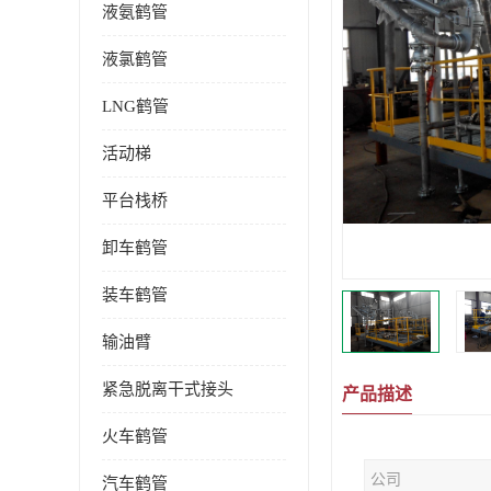
液氨鹤管
液氯鹤管
LNG鹤管
活动梯
平台栈桥
卸车鹤管
装车鹤管
输油臂
紧急脱离干式接头
产品描述
火车鹤管
公司
汽车鹤管