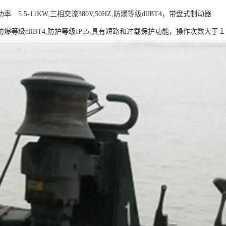
 5.5-11KW,三相交流380V,50HZ,防爆等级dllBT4，带盘式制动器
爆等级dllBT4,防护等级IP55,具有短路和过载保护功能，操作次数大于