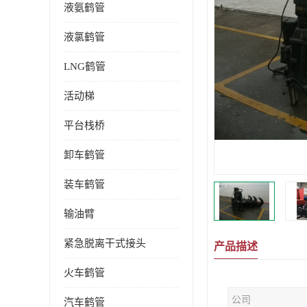
液氨鹤管
液氯鹤管
LNG鹤管
活动梯
平台栈桥
卸车鹤管
装车鹤管
输油臂
紧急脱离干式接头
产品描述
火车鹤管
公司
汽车鹤管