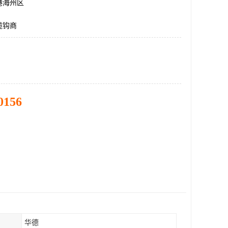
港海州区
缆钩商
0156
华德