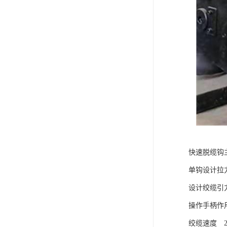
快速脱缆钩
单钩设计拉力2
设计绞缆引力 
操作手柄作
绞缆速度 