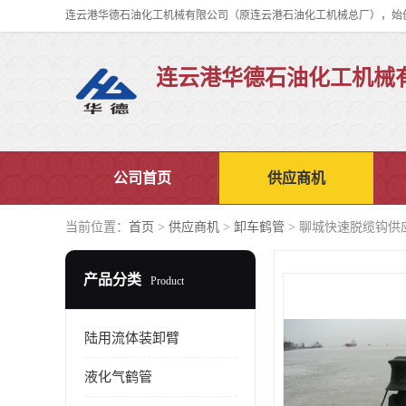
连云港华德石油化工机械
公司首页
供应商机
当前位置：
首页
>
供应商机
>
卸车鹤管
> 聊城快速脱缆钩供
产品分类
Product
陆用流体装卸臂
液化气鹤管