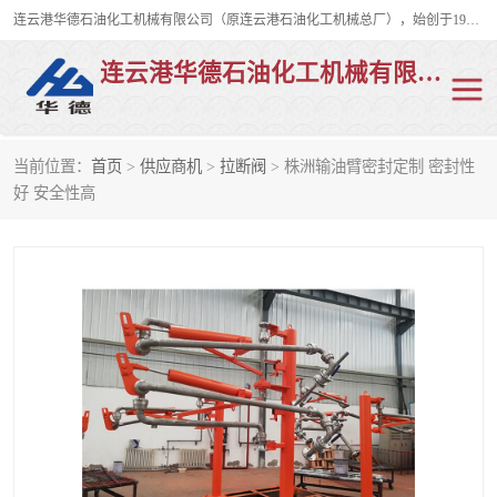
连云港华德石油化工机械有限公司（原连云港石油化工机械总厂），始创于1982年，是从事码头船用流体装卸臂、陆用流体装卸臂（鹤管）、活动梯、钢构平台、定量装车系统等全系列流体装卸设备的设计、制造、销售以及服务的专业供应商。
连云港华德石油化工机械有限公司
当前位置：
首页
>
供应商机
>
拉断阀
> 株洲输油臂密封定制 密封性
陆用流体装卸臂
液化气鹤管
好 安全性高
液氨鹤管
液氯鹤管
LNG鹤管
活动梯
平台栈桥
卸车鹤管
装车鹤管
输油臂
紧急脱离干式接头
火车鹤管