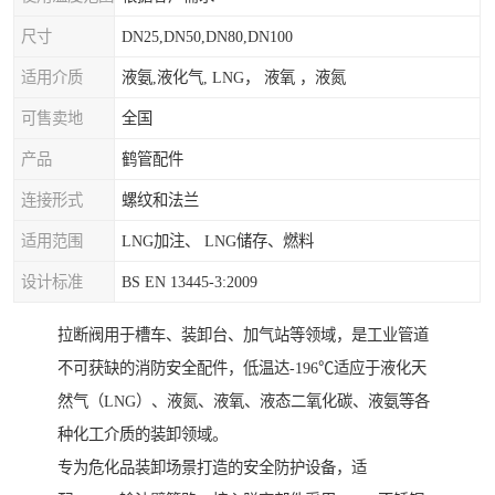
尺寸
DN25,DN50,DN80,DN100
适用介质
液氨,液化气, LNG， 液氧 ，液氮
可售卖地
全国
产品
鹤管配件
连接形式
螺纹和法兰
适用范围
LNG加注、 LNG储存、燃料
设计标准
BS EN 13445-3:2009
拉断阀用于槽车、装卸台、加气站等领域，是工业管道
不可获缺的消防安全配件，低温达-196℃适应于液化天
然气（LNG）、液氮、液氧、液态二氧化碳、液氨等各
种化工介质的装卸领域。
专为危化品装卸场景打造的安全防护设备，适