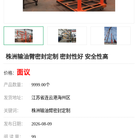
汽车鹤管
顶部鹤管
底部鹤管
低温鹤管
浮动出油装置
鹤管
车臂
拉断阀
株洲输油臂密封定制 密封性好 安全性高
面议
价格：
产品数量：
9999.00个
发货地址：
江苏省连云港海州区
关键词：
株洲输油臂密封定制
发布日期：
2026-08-09
阅 读 量：
99