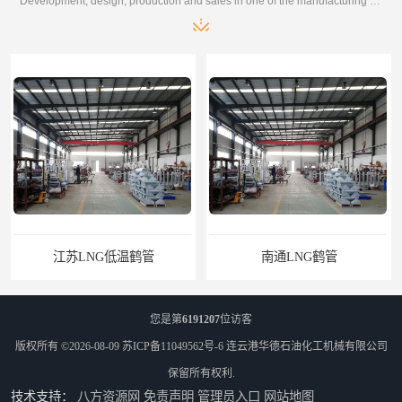
Development, design, production and sales in one of the manufacturing enterprises
NG低温鹤管
南通LNG鹤管
您是第
6191207
位访客
版权所有 ©2026-08-09
苏ICP备11049562号-6
连云港华德石油化工机械有限公司
保留所有权利.
技术支持：
八方资源网
免责声明
管理员入口
网站地图