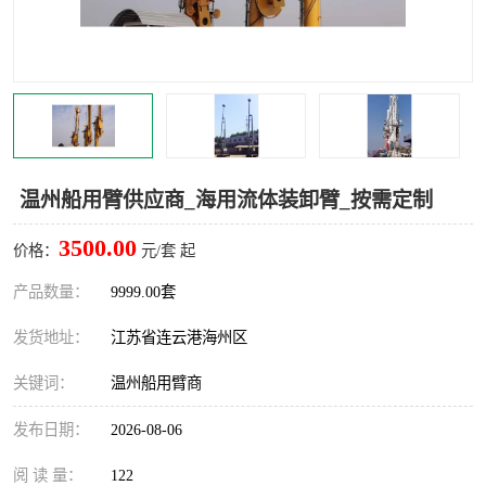
汽车鹤管
顶部鹤管
底部鹤管
低温鹤管
浮动出油装置
鹤管
车臂
拉断阀
温州船用臂供应商_海用流体装卸臂_按需定制
3500.00
价格：
元/套 起
产品数量：
9999.00套
发货地址：
江苏省连云港海州区
关键词：
温州船用臂商
发布日期：
2026-08-06
阅 读 量：
122