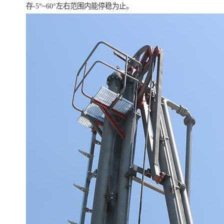
存-5°~60°左右范围内能停稳为止。