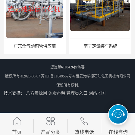
动鹤管供应商
南宁定量装车系统
您是第
6106426
位访客
版权所有 ©2026-08-07
苏ICP备11049562号-6
连云港华德石油化工机械有限公司
保留所有权利.
技术支持：
八方资源网
免责声明
管理员入口
网站地图
贵州登船梯报价
兰州登船梯
首页
产品分类
热线电话
在线咨询