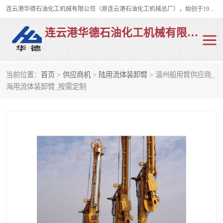
连云港华德石油化工机械有限公司（原连云港石油化工机械总厂），始创于1982年，是从事码头船用流体装卸臂、陆用流体装卸臂（鹤管）、活动梯、钢构平台、定量装车系统等全系列流体装卸设备的设计、制造、销售以及服务的专业供应商。
连云港华德石油化工机械有限公司
当前位置：
首页
>
供应商机
>
陆用流体装卸臂
> 温州船用臂供应商_
陆用流体装卸臂
液化气鹤管
海用流体装卸臂_按需定制
液氨鹤管
液氯鹤管
LNG鹤管
活动梯
平台栈桥
卸车鹤管
装车鹤管
输油臂
紧急脱离干式接头
火车鹤管