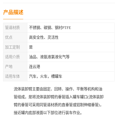
产品描述
管道材质
不锈钢、碳钢、钢衬PTFE
优点
高安全性、灵活性
加工定制
是
适用介质
油品、液氨液氯液化气等
产地
连云港
适用车体
汽车，火车，槽罐车
流体装卸臂主要由固定、回转、操作、平衡等机构和油
管组成，是将流体装卸臂的垂管插入罐车罐口(流体装卸
臂的垂管可采用同管道材质的直垂管或铝制伸缩垂管)，
接近罐内底部液面以下部位进行装车作业。