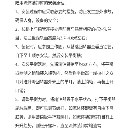
陆用流体装卸臂的安装原理：
1、安装过程中应采取必要的措施，防止发生意外事故，
确保人身，设备的安全；
2、栈桥上与鹤管连接处应配有与鹤管相应的标准法兰
盘，法兰盘距轨面高度为3.7~4.0米左右；
3、装配时，应参照工作图，从基础回转器至垂直铝管，
自下至上顺序安装，然后安装平衡器；
4、安装平衡器时，先将输油臂抬至约60°左右，将平衡
器两侧之销轴装入挂钩内，然后将平衡器一端拉杆之双
耳对准升降回转器外壳上的单耳，装上销轴，再装上开
口销；
5、调整平衡力时，将输油器置于水平状态，拧下平衡器
尾端端盖，即可见调节螺杆，如流体装卸臂有自由下降
趋势，则用套筒扳手拧紧螺杆，如流体装卸臂有自有上
升升趋势，则松开螺杆，直至流体装卸臂输油臂