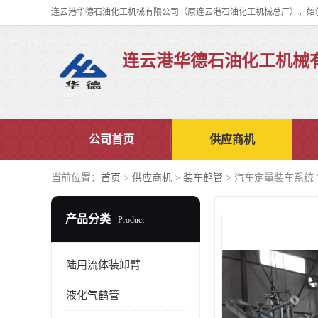
连云港华德石油化工机械
公司首页
供应商机
当前位置：
首页
>
供应商机
>
装车鹤管
> 汽车定量装车系统
产品分类
Product
陆用流体装卸臂
液化气鹤管