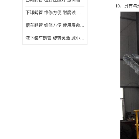
10、具有
下卸鹤管 维修方便 耐腐蚀 耐高温
槽车鹤管 维修方便 使用寿命较长
液下装车鹤管 旋转灵活 减小压力损失