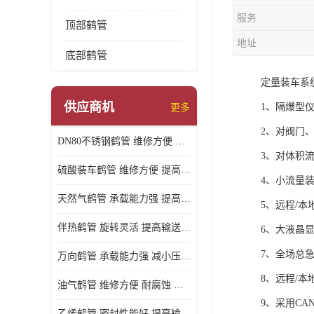
服务
顶部鹤管
地址
底部鹤管
定量装车系
供应商机
1、隔爆型
更多
2、对阀门
DN80不锈钢鹤管 维修方便 提高输送效率
3、对体积
硫酸装车鹤管 维修方便 提高输送效率
4、小流量
天然气鹤管 承载能力强 提高输送效率
5、远程/
伴热鹤管 旋转灵活 提高输送效率
6、大液晶
7、全场总
万向鹤管 承载能力强 减小压力损失
8、远程/
油气鹤管 维修方便 耐腐蚀 耐高温
9、采用CA
乙烯鹤管 密封性能好 提高输送效率