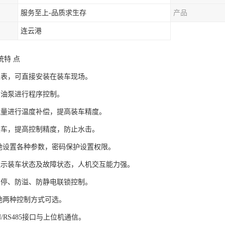
服务至上-品质求生存
产品
连云港
统特 点
仪表，可直接安装在装车现场。
、油泵进行程序控制。
流量进行温度补偿，提高装车精度。
装车，提高控制精度，防止水击。
本地设置各种参数，密码保护设置权限。
显示装车状态及故障状态，人机交互能力强。
急停、防溢、防静电联锁控制。
本地两种控制方式可选。
N/RS485接口与上位机通信。