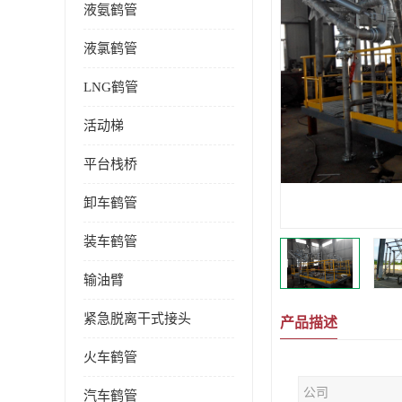
液氨鹤管
液氯鹤管
LNG鹤管
活动梯
平台栈桥
卸车鹤管
装车鹤管
输油臂
紧急脱离干式接头
产品描述
火车鹤管
公司
汽车鹤管