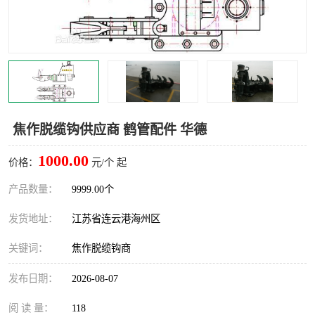
汽车鹤管
顶部鹤管
底部鹤管
低温鹤管
浮动出油装置
鹤管
车臂
拉断阀
焦作脱缆钩供应商 鹤管配件 华德
1000.00
价格：
元/个 起
产品数量：
9999.00个
发货地址：
江苏省连云港海州区
关键词：
焦作脱缆钩商
发布日期：
2026-08-07
阅 读 量：
118