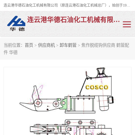
连云港华德石油化工机械有限公司（原连云港石油化工机械总厂），始创于1982年，是从事码头船用流体装卸臂、陆用流体装卸臂（鹤管）、活动梯、钢构平台、定量装车系统等全系列流体装卸设备的设计、制造、销售以及服务的专业供应商。
连云港华德石油化工机械有限公司
当前位置：
首页
>
供应商机
>
卸车鹤管
> 焦作脱缆钩供应商 鹤管配
陆用流体装卸臂
液化气鹤管
件 华德
液氨鹤管
液氯鹤管
LNG鹤管
活动梯
平台栈桥
卸车鹤管
装车鹤管
输油臂
紧急脱离干式接头
火车鹤管