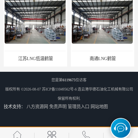
鹤管
南通LNG鹤管
您是第
6119675
位访客
版权所有 ©2026-08-07
苏ICP备11049562号-6
连云港华德石油化工机械有限公司
保留所有权利.
技术支持：
八方资源网
免责声明
管理员入口
网站地图
江苏LNG鹤管
太原船用臂厂家