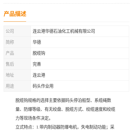
产品描述
公司
连云港华德石油化工机械有限公司
简称
华德
产品
脱缆钩
售后
完善
地址
连云港
用途
码头作业用
脱缆钩规格的选择主要依据码头停泊船型、系缆绳数
量、防爆等级、有无绞盘、脱缆方式、绞缆速度和绞缆
力等现场条件决定。
立式特点：1.带内制动器防爆电机，失电制动功能；采