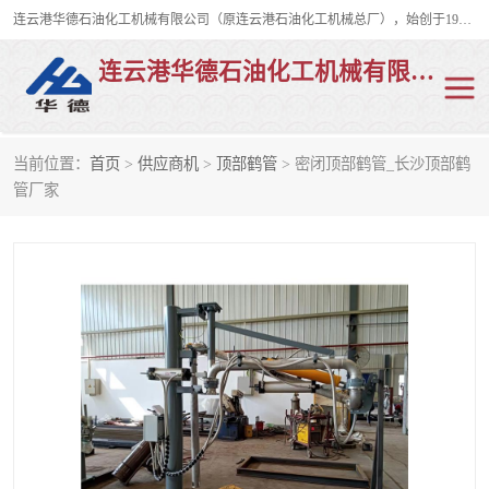
连云港华德石油化工机械有限公司（原连云港石油化工机械总厂），始创于1982年，是从事码头船用流体装卸臂、陆用流体装卸臂（鹤管）、活动梯、钢构平台、定量装车系统等全系列流体装卸设备的设计、制造、销售以及服务的专业供应商。
连云港华德石油化工机械有限公司
当前位置：
首页
>
供应商机
>
顶部鹤管
> 密闭顶部鹤管_长沙顶部鹤
陆用流体装卸臂
液化气鹤管
管厂家
液氨鹤管
液氯鹤管
LNG鹤管
活动梯
平台栈桥
卸车鹤管
装车鹤管
输油臂
紧急脱离干式接头
火车鹤管