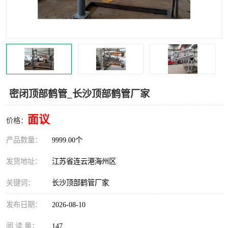
汽车鹤管
顶部鹤管
底部鹤管
低温鹤管
浮动出油装置
鹤管
车臂
拉断阀
密闭顶部鹤管_长沙顶部鹤管厂家
面议
价格：
产品数量：
9999.00个
发货地址：
江苏省连云港海州区
关键词：
长沙顶部鹤管厂家
发布日期：
2026-08-10
阅 读 量：
147