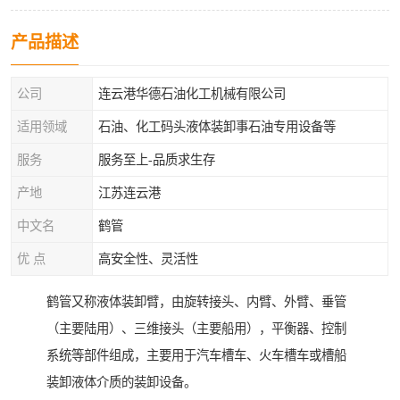
产品描述
公司
连云港华德石油化工机械有限公司
适用领域
石油、化工码头液体装卸事石油专用设备等
服务
服务至上-品质求生存
产地
江苏连云港
中文名
鹤管
优 点
高安全性、灵活性
鹤管又称液体装卸臂，由旋转接头、内臂、外臂、垂管
（主要陆用）、三维接头（主要船用），平衡器、控制
系统等部件组成，主要用于汽车槽车、火车槽车或槽船
装卸液体介质的装卸设备。