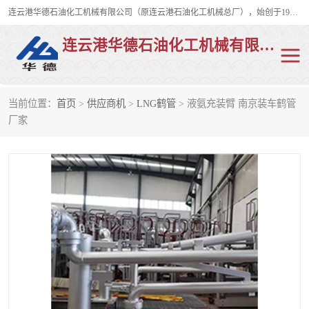
连云港华德石油化工机械有限公司（原连云港石油化工机械总厂），始创于1982年，是从事码头船用流体装卸臂、陆用流体装卸臂（鹤管）、活动梯、钢构平台、定量装车系统等全系列流体装卸设备的设计、制造、销售以及服务的专业供应商。
连云港华德石油化工机械有限公司
当前位置：
首页
>
供应商机
>
LNG鹤管
> 液氨充装臂 南京装车鹤管
陆用流体装卸臂
液化气鹤管
厂家
液氨鹤管
液氯鹤管
LNG鹤管
活动梯
平台栈桥
卸车鹤管
装车鹤管
输油臂
紧急脱离干式接头
火车鹤管