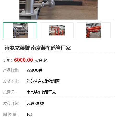
汽车鹤管
顶部鹤管
底部鹤管
低温鹤管
浮动出油装置
鹤管
车臂
拉断阀
液氨充装臂 南京装车鹤管厂家
6000.00
价格：
元/台 起
产品数量：
9999.00台
发货地址：
江苏省连云港海州区
关键词：
南京装车鹤管厂家
发布日期：
2026-08-09
阅 读 量：
163