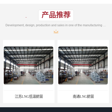
产品推荐
Development, design, production and sales in one of the manufacturing enterprises
江苏LNG低温鹤管
南通LNG鹤管