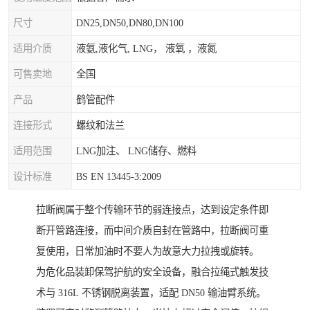
尺寸
DN25,DN50,DN80,DN100
适用介质
液氨,液化气, LNG， 液氧 ，液氮
可售卖地
全国
产品
鹤管配件
连接形式
螺纹和法兰
适用范围
LNG加注、 LNG储存、燃料
设计标准
BS EN 13445-3:2009
拉断阀属于整个传输环节的弱连接点，达到设定条件即
断开管路连接，而中间介质自封在管路中，拉断阀可重
复使用，日常加油时不要人为故意大力拉拽或旋转。
为危化品装卸保驾护航的安全设备，融合拉绳式触发技
术与 316L 不锈钢脱离装置，适配 DN50 输油臂系统。