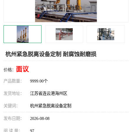
汽车鹤管
顶部鹤管
底部鹤管
低温鹤管
浮动出油装置
鹤管
车臂
拉断阀
杭州紧急脱离设备定制 耐腐蚀耐磨损
面议
价格：
产品数量：
9999.00个
发货地址：
江苏省连云港海州区
关键词：
杭州紧急脱离设备定制
发布日期：
2026-08-08
阅 读 量：
97