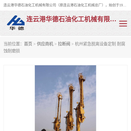
连云港华德石油化工机械有限公司（原连云港石油化工机械总厂），始创于1982年，是从事码头船用流体装卸臂、陆用流体装卸臂（鹤管）、活动梯、钢构平台、定量装车系统等全系列流体装卸设备的设计、制造、销售以及服务的专业供应商。
连云港华德石油化工机械有限公司
当前位置：
首页
>
供应商机
>
拉断阀
> 杭州紧急脱离设备定制 耐腐
陆用流体装卸臂
液化气鹤管
蚀耐磨损
液氨鹤管
液氯鹤管
LNG鹤管
活动梯
平台栈桥
卸车鹤管
装车鹤管
输油臂
紧急脱离干式接头
火车鹤管