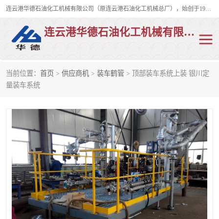
连云港华德石油化工机械有限公司（原连云港石油化工机械总厂），始创于1982年，是从事码头船用流体装卸臂、陆用流体装卸臂（鹤管）、活动梯、钢构平台、定量装车系统等全系列流体装卸设备的设计、制造、销售以及服务的专业供应商。
连云港华德石油化工机械有限公司
当前位置：
首页
>
供应商机
>
装车鹤管
> 顶部装车系统上装 银川定
陆用流体装卸臂
液化气鹤管
量装车系统
液氨鹤管
液氯鹤管
LNG鹤管
活动梯
平台栈桥
卸车鹤管
装车鹤管
输油臂
紧急脱离干式接头
火车鹤管