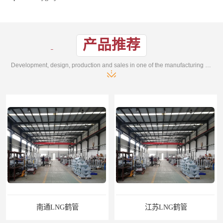
产品推荐
Development, design, production and sales in one of the manufacturing enterprises
南通LNG鹤管
江苏LNG鹤管