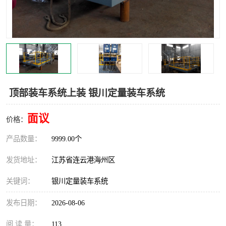
汽车鹤管
顶部鹤管
底部鹤管
低温鹤管
浮动出油装置
鹤管
车臂
拉断阀
顶部装车系统上装 银川定量装车系统
面议
价格：
产品数量：
9999.00个
发货地址：
江苏省连云港海州区
关键词：
银川定量装车系统
发布日期：
2026-08-06
阅 读 量：
113