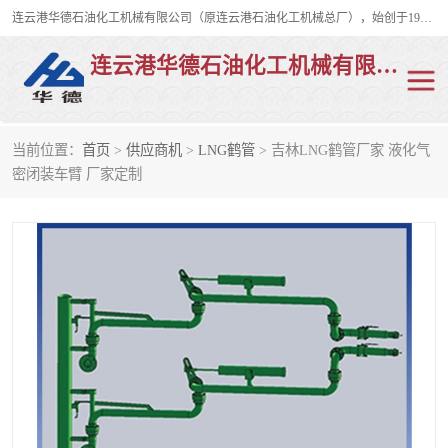
连云港华德石油化工机械有限公司（原连云港石油化工机械总厂），始创于1982年，是从事码头船用流体装卸臂、陆用流体装卸臂（鹤管）、活动梯、钢构平台、定量装车系统等全系列流体装卸设备的设计、制造、销售以及服务的专业供应商。
连云港华德石油化工机械有限公司
当前位置：
首页
>
供应商机
>
LNG鹤管
> 吉林LNG鹤管厂家 液化气
陆用流体装卸臂
液化气鹤管
密闭装车臂 厂家定制
液氨鹤管
液氯鹤管
LNG鹤管
活动梯
平台栈桥
卸车鹤管
装车鹤管
输油臂
紧急脱离干式接头
火车鹤管