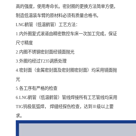
高的强度，使用寿命长。密封圈的更换方法简单方便。
制造低温装车臂的原材料必须有质量合格书。
LNG鹤管（低温鹤管）工艺方法：
1.内外圈复式滚道由精密数控车床一次加工完成，保证
尺寸精度
2.内圈不锈钢密封面经镜面抛光
3.外圈均经过T235调质处理
4.密封面（金属密封面及密封圈密封面）均采用镜面抛
光
5.各工序有严格的检查
6.LNG鹤管（低温鹤管）管线焊接所有工艺管线均采用
TIG钨极氩弧焊， 焊缝经探伤检查，达到Ⅱ级以上要
求。