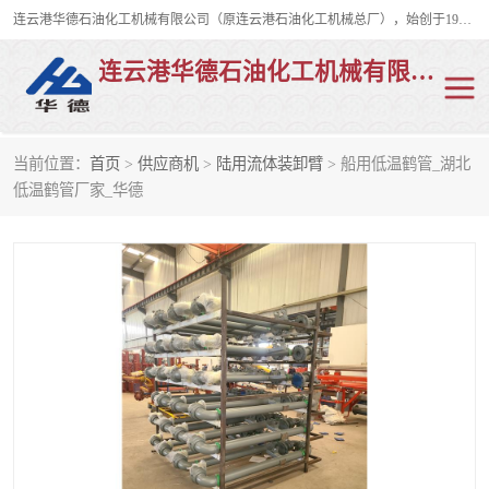
连云港华德石油化工机械有限公司（原连云港石油化工机械总厂），始创于1982年，是从事码头船用流体装卸臂、陆用流体装卸臂（鹤管）、活动梯、钢构平台、定量装车系统等全系列流体装卸设备的设计、制造、销售以及服务的专业供应商。
连云港华德石油化工机械有限公司
当前位置：
首页
>
供应商机
>
陆用流体装卸臂
> 船用低温鹤管_湖北
陆用流体装卸臂
液化气鹤管
低温鹤管厂家_华德
液氨鹤管
液氯鹤管
LNG鹤管
活动梯
平台栈桥
卸车鹤管
装车鹤管
输油臂
紧急脱离干式接头
火车鹤管