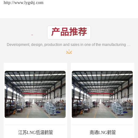
http://www.lygshj.com
产品推荐
Development, design, production and sales in one of the manufacturing enterprises
江苏LNG低温鹤管
南通LNG鹤管