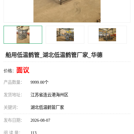
汽车鹤管
顶部鹤管
底部鹤管
低温鹤管
浮动出油装置
鹤管
车臂
拉断阀
船用低温鹤管_湖北低温鹤管厂家_华德
面议
价格：
产品数量：
9999.00个
发货地址：
江苏省连云港海州区
关键词：
湖北低温鹤管厂家
发布日期：
2026-08-07
阅 读 量：
113