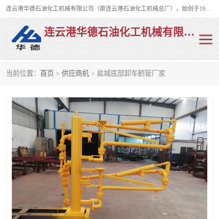
连云港华德石油化工机械有限公司（原连云港石油化工机械总厂），始创于1982年，是从事码头船用流体装卸臂、陆用流体装卸臂（鹤管）、活动梯、钢构平台、定量装车系统等全系列流体装卸设备的设计、制造、销售以及服务的专业供应商。
连云港华德石油化工机械有限公司
当前位置：
首页
>
供应商机
> 盐城底部卸车鹤管厂家
陆用流体装卸臂
液化气鹤管
液氨鹤管
液氯鹤管
LNG鹤管
活动梯
平台栈桥
卸车鹤管
装车鹤管
输油臂
紧急脱离干式接头
火车鹤管