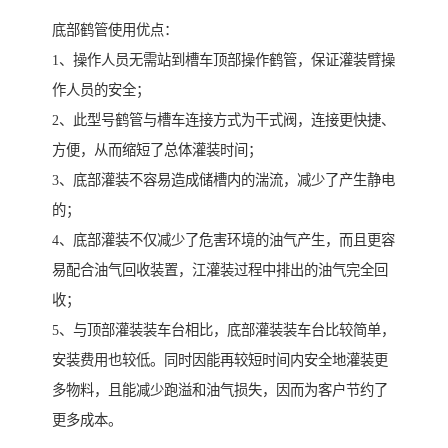
底部鹤管使用优点：
1、操作人员无需站到槽车顶部操作鹤管，保证灌装臂操
作人员的安全；
2、此型号鹤管与槽车连接方式为干式阀，连接更快捷、
方便，从而缩短了总体灌装时间；
3、底部灌装不容易造成储槽内的湍流，减少了产生静电
的；
4、底部灌装不仅减少了危害环境的油气产生，而且更容
易配合油气回收装置，江灌装过程中排出的油气完全回
收；
5、与顶部灌装装车台相比，底部灌装装车台比较简单，
安装费用也较低。同时因能再较短时间内安全地灌装更
多物料，且能减少跑溢和油气损失，因而为客户节约了
更多成本。