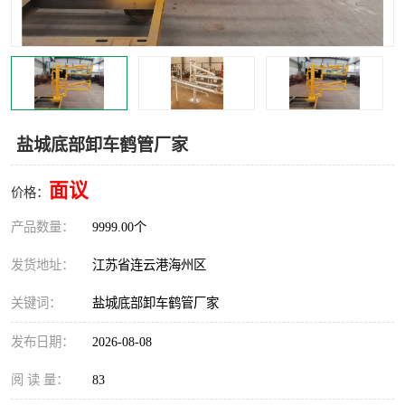
汽车鹤管
顶部鹤管
底部鹤管
低温鹤管
浮动出油装置
鹤管
盐城底部卸车鹤管厂家
车臂
拉断阀
面议
价格：
产品数量：
9999.00个
发货地址：
江苏省连云港海州区
关键词：
盐城底部卸车鹤管厂家
发布日期：
2026-08-08
阅 读 量：
83