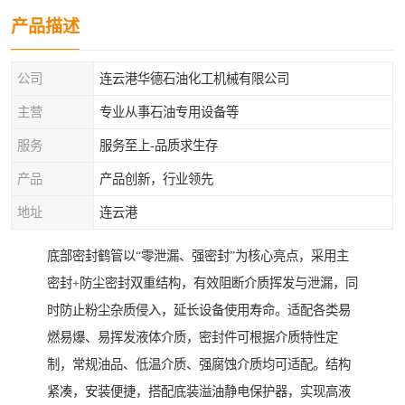
产品描述
公司
连云港华德石油化工机械有限公司
主营
专业从事石油专用设备等
服务
服务至上-品质求生存
产品
产品创新，行业领先
地址
连云港
底部密封鹤管以“零泄漏、强密封”为核心亮点，采用主
密封+防尘密封双重结构，有效阻断介质挥发与泄漏，同
时防止粉尘杂质侵入，延长设备使用寿命。适配各类易
燃易爆、易挥发液体介质，密封件可根据介质特性定
制，常规油品、低温介质、强腐蚀介质均可适配。结构
紧凑，安装便捷，搭配底装溢油静电保护器，实现高液