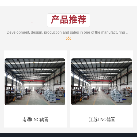
产品推荐
Development, design, production and sales in one of the manufacturing enterprises
南通LNG鹤管
江苏LNG鹤管