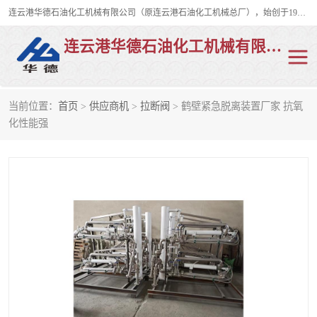
连云港华德石油化工机械有限公司（原连云港石油化工机械总厂），始创于1982年，是从事码头船用流体装卸臂、陆用流体装卸臂（鹤管）、活动梯、钢构平台、定量装车系统等全系列流体装卸设备的设计、制造、销售以及服务的专业供应商。
连云港华德石油化工机械有限公司
当前位置：
首页
>
供应商机
>
拉断阀
> 鹤壁紧急脱离装置厂家 抗氧
陆用流体装卸臂
液化气鹤管
化性能强
液氨鹤管
液氯鹤管
LNG鹤管
活动梯
平台栈桥
卸车鹤管
装车鹤管
输油臂
紧急脱离干式接头
火车鹤管