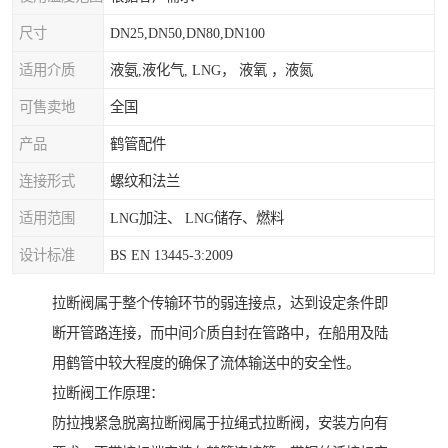
尺寸
DN25,DN50,DN80,DN100
适用介质
液氨,液化气, LNG， 液氧 ，液氮
可售卖地
全国
产品
鹤管配件
连接形式
螺纹和法兰
适用范围
LNG加注、 LNG储存、燃料
设计标准
BS EN 13445-3:2009
拉断阀属于整个传输环节的弱连接点，达到设定条件即
断开管路连接，而中间介质自封在管路中，在船用及陆
用鹤管中较大程度的确保了流体输送中的安全性。
拉断阀工作原理：
防拉拽紧急脱离拉断阀属于拉绳式拉断阀，安装方向有