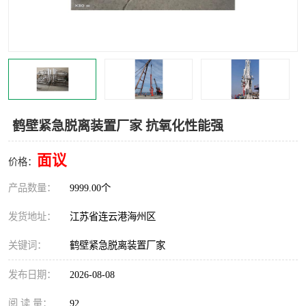
汽车鹤管
顶部鹤管
底部鹤管
低温鹤管
浮动出油装置
鹤管
车臂
拉断阀
鹤壁紧急脱离装置厂家 抗氧化性能强
面议
价格：
产品数量：
9999.00个
发货地址：
江苏省连云港海州区
关键词：
鹤壁紧急脱离装置厂家
发布日期：
2026-08-08
阅 读 量：
92