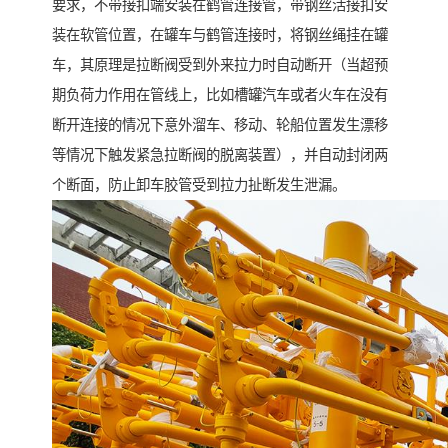
要求，不带接扣端安装在鹤管连接管，带钢丝活接扣安
装在软管位置，在罐车与鹤管连接时，将钢丝绳挂在罐
车，其原理是拉断阀受到外来拉力时自动断开（当超预
期负荷力作用在管线上，比如槽罐汽车或者火车在没有
断开连接的情况下意外溜车、移动、轮船位置发生漂移
等情况下触发紧急拉断阀的脱离装置），并自动封闭两
个断面，防止卸车胶管受到拉力扯断发生泄漏。