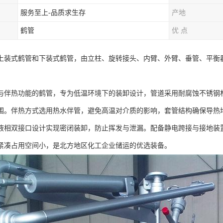
服务至上-品质求生存
产地
鹤管
优 点
上装式鹤管和下装式鹤管，由立柱、旋转接头、内臂、外臂、垂管、平衡
与伴热功能的鹤管，专为低温环境下的装卸设计，管道采用耐腐蚀不锈钢材质，同
。伴热方式选用热水伴管，避免高温对介质的影响，套管结构确保导热均匀。设
液相双接口设计实现密闭装卸，防止挥发与泄漏。配备静电跨接与接地装置，严
紧凑占用空间小，是北方地区化工企业储运的优选装备。