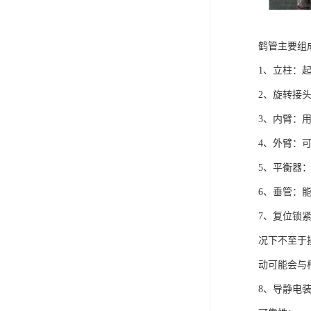
鹤管主要组
1、立柱：
2、旋转接
3、内臂：
4、外臂：
5、平衡器
6、垂管：
7、复位锁
况下不至于
动可能会与
8、导静电