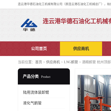
连云港华德石油化工机械
公司首页
供应商机
当前位置：
首页
>
供应商机
>
LNG鹤管
> 酒精鹤管 杭州顶
产品分类
Product
陆用流体装卸臂
液化气鹤管