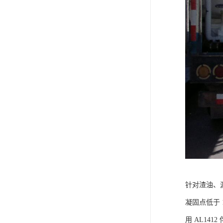
针对渣油、
凝固点低于 
用 AL1