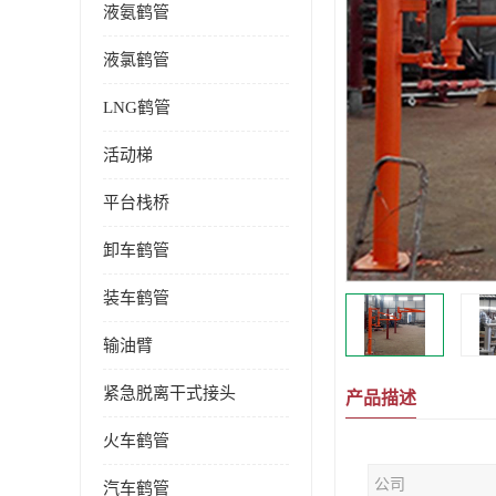
液氨鹤管
液氯鹤管
LNG鹤管
活动梯
平台栈桥
卸车鹤管
装车鹤管
输油臂
紧急脱离干式接头
产品描述
火车鹤管
公司
汽车鹤管