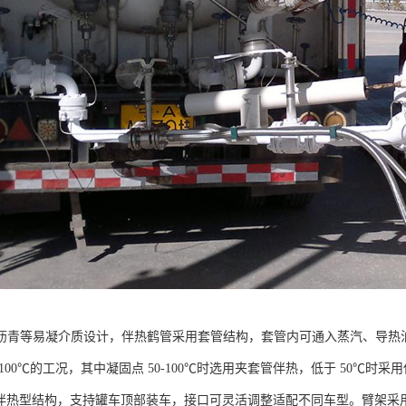
沥青等易凝介质设计，伴热鹤管采用套管结构，套管内可通入蒸汽、导热
100℃的工况，其中凝固点 50-100℃时选用夹套管伴热，低于 50℃
412 伴热型结构，支持罐车顶部装车，接口可灵活调整适配不同车型。臂架