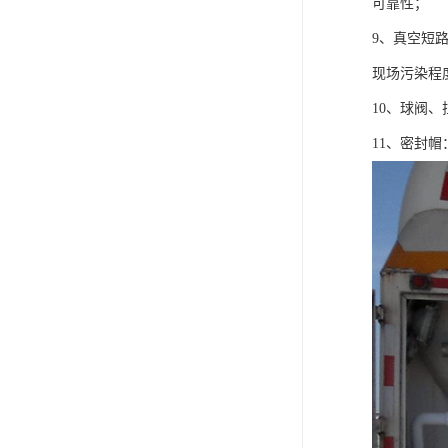
可靠性；
9、真空短
现场污染程
10、球阀
11、密封