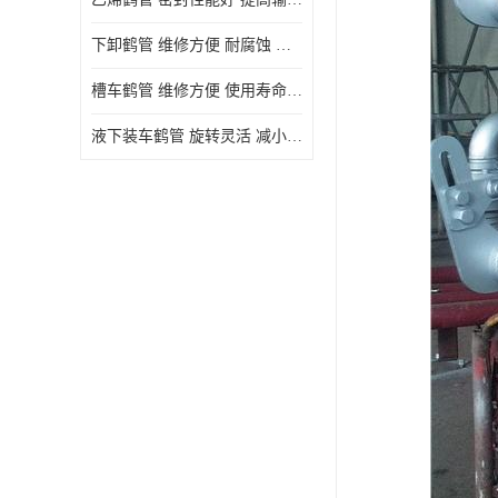
下卸鹤管 维修方便 耐腐蚀 耐高温
槽车鹤管 维修方便 使用寿命较长
液下装车鹤管 旋转灵活 减小压力损失