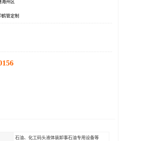
港海州区
卸鹤管定制
0156
石油、化工码头液体装卸事石油专用设备等