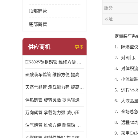
服务
顶部鹤管
地址
底部鹤管
定量装车系
供应商机
1、隔爆型
更多
2、对阀门
DN80不锈钢鹤管 维修方便 提高输送效率
3、对体积
硫酸装车鹤管 维修方便 提高输送效率
4、小流量
天然气鹤管 承载能力强 提高输送效率
5、远程/
伴热鹤管 旋转灵活 提高输送效率
6、大液晶
7、全场总
万向鹤管 承载能力强 减小压力损失
8、远程/
油气鹤管 维修方便 耐腐蚀 耐高温
9、采用CA
乙烯鹤管 密封性能好 提高输送效率