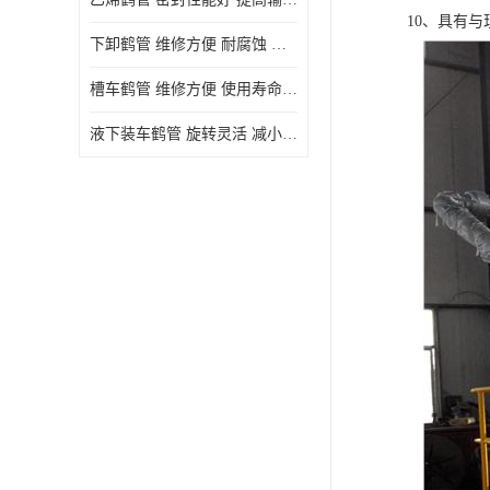
10、具有
下卸鹤管 维修方便 耐腐蚀 耐高温
槽车鹤管 维修方便 使用寿命较长
液下装车鹤管 旋转灵活 减小压力损失