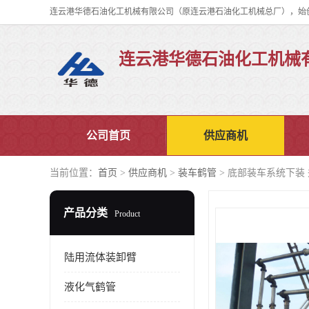
连云港华德石油化工机械
公司首页
供应商机
当前位置：
首页
>
供应商机
>
装车鹤管
> 底部装车系统下装
产品分类
Product
陆用流体装卸臂
液化气鹤管