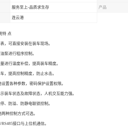
服务至上-品质求生存
产品
连云港
统特 点
仪表，可直接安装在装车现场。
、油泵进行程序控制。
流量进行温度补偿，提高装车精度。
装车，提高控制精度，防止水击。
本地设置各种参数，密码保护设置权限。
显示装车状态及故障状态，人机交互能力强。
急停、防溢、防静电联锁控制。
本地两种控制方式可选。
N/RS485接口与上位机通信。