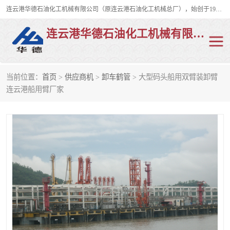
连云港华德石油化工机械有限公司（原连云港石油化工机械总厂），始创于1982年，是从事码头船用流体装卸臂、陆用流体装卸臂（鹤管）、活动梯、钢构平台、定量装车系统等全系列流体装卸设备的设计、制造、销售以及服务的专业供应商。
连云港华德石油化工机械有限公司
当前位置：
首页
>
供应商机
>
卸车鹤管
> 大型码头船用双臂装卸臂
陆用流体装卸臂
液化气鹤管
连云港船用臂厂家
液氨鹤管
液氯鹤管
LNG鹤管
活动梯
平台栈桥
卸车鹤管
装车鹤管
输油臂
紧急脱离干式接头
火车鹤管