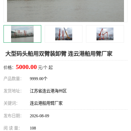
汽车鹤管
顶部鹤管
底部鹤管
低温鹤管
浮动出油装置
鹤管
车臂
拉断阀
大型码头船用双臂装卸臂 连云港船用臂厂家
5000.00
价格：
元/个 起
产品数量：
9999.00个
发货地址：
江苏省连云港海州区
关键词：
连云港船用臂厂家
发布日期：
2026-08-09
阅 读 量：
108