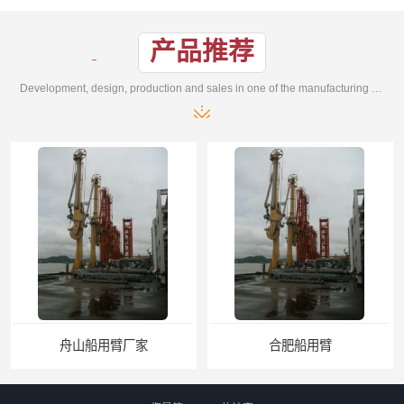
产品推荐
Development, design, production and sales in one of the manufacturing enterprises
合肥船用臂