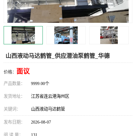
汽车鹤管
顶部鹤管
底部鹤管
低温鹤管
浮动出油装置
鹤管
车臂
拉断阀
山西液动马达鹤管_供应潜油泵鹤管_华德
面议
价格：
产品数量：
9999.00个
发货地址：
江苏省连云港海州区
关键词：
山西液动马达鹤管
发布日期：
2026-08-07
阅 读 量：
131