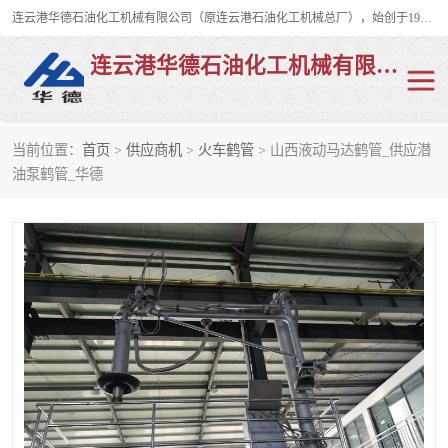
连云港华德石油化工机械有限公司（原连云港石油化工机械总厂），始创于1982年，是从事码头船用流体装卸臂、陆用流体装卸臂（鹤管）、活动梯、钢构平台、定量装车系统等全系列流体装卸设备的设计、制造、销售以及服务的专业供应商。
连云港华德石油化工机械有限公司
当前位置：
首页
>
供应商机
>
火车鹤管
> 山西液动马达鹤管_供应潜
陆用流体装卸臂
液化气鹤管
油泵鹤管_华德
液氨鹤管
液氯鹤管
LNG鹤管
活动梯
平台栈桥
卸车鹤管
装车鹤管
输油臂
紧急脱离干式接头
火车鹤管