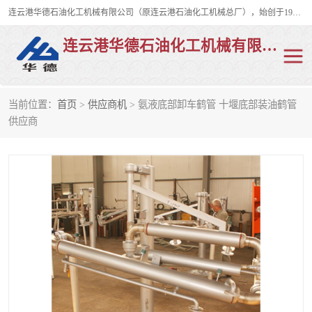
连云港华德石油化工机械有限公司（原连云港石油化工机械总厂），始创于1982年，是从事码头船用流体装卸臂、陆用流体装卸臂（鹤管）、活动梯、钢构平台、定量装车系统等全系列流体装卸设备的设计、制造、销售以及服务的专业供应商。
连云港华德石油化工机械有限公司
当前位置：
首页
>
供应商机
> 氨液底部卸车鹤管 十堰底部装油鹤管
陆用流体装卸臂
液化气鹤管
供应商
液氨鹤管
液氯鹤管
LNG鹤管
活动梯
平台栈桥
卸车鹤管
装车鹤管
输油臂
紧急脱离干式接头
火车鹤管