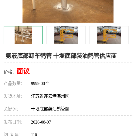
汽车鹤管
顶部鹤管
底部鹤管
低温鹤管
浮动出油装置
鹤管
车臂
拉断阀
氨液底部卸车鹤管 十堰底部装油鹤管供应商
面议
价格：
产品数量：
9999.00个
发货地址：
江苏省连云港海州区
关键词：
十堰底部装油鹤管商
发布日期：
2026-08-07
阅 读 量：
110