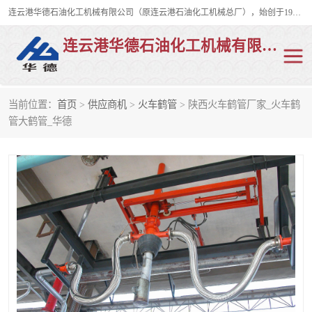
连云港华德石油化工机械有限公司（原连云港石油化工机械总厂），始创于1982年，是从事码头船用流体装卸臂、陆用流体装卸臂（鹤管）、活动梯、钢构平台、定量装车系统等全系列流体装卸设备的设计、制造、销售以及服务的专业供应商。
连云港华德石油化工机械有限公司
当前位置：
首页
>
供应商机
>
火车鹤管
> 陕西火车鹤管厂家_火车鹤
陆用流体装卸臂
液化气鹤管
管大鹤管_华德
液氨鹤管
液氯鹤管
LNG鹤管
活动梯
平台栈桥
卸车鹤管
装车鹤管
输油臂
紧急脱离干式接头
火车鹤管