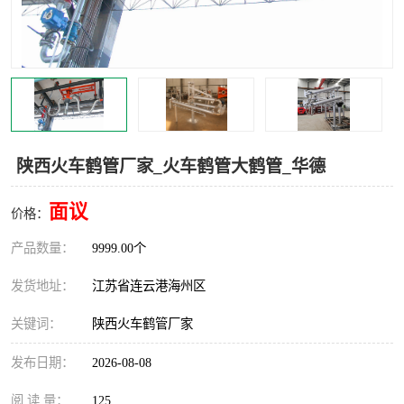
汽车鹤管
顶部鹤管
底部鹤管
低温鹤管
浮动出油装置
鹤管
车臂
拉断阀
陕西火车鹤管厂家_火车鹤管大鹤管_华德
面议
价格：
产品数量：
9999.00个
发货地址：
江苏省连云港海州区
关键词：
陕西火车鹤管厂家
发布日期：
2026-08-08
阅 读 量：
125