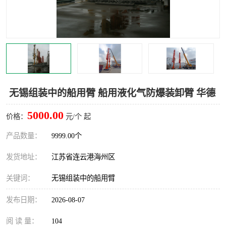
汽车鹤管
顶部鹤管
底部鹤管
低温鹤管
浮动出油装置
鹤管
车臂
拉断阀
无锡组装中的船用臂 船用液化气防爆装卸臂 华德
5000.00
价格：
元/个 起
产品数量：
9999.00个
发货地址：
江苏省连云港海州区
关键词：
无锡组装中的船用臂
发布日期：
2026-08-07
阅 读 量：
104