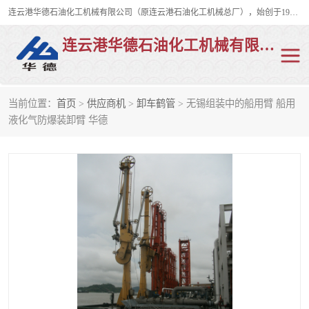
连云港华德石油化工机械有限公司（原连云港石油化工机械总厂），始创于1982年，是从事码头船用流体装卸臂、陆用流体装卸臂（鹤管）、活动梯、钢构平台、定量装车系统等全系列流体装卸设备的设计、制造、销售以及服务的专业供应商。
连云港华德石油化工机械有限公司
当前位置：
首页
>
供应商机
>
卸车鹤管
> 无锡组装中的船用臂 船用
陆用流体装卸臂
液化气鹤管
液化气防爆装卸臂 华德
液氨鹤管
液氯鹤管
LNG鹤管
活动梯
平台栈桥
卸车鹤管
装车鹤管
输油臂
紧急脱离干式接头
火车鹤管