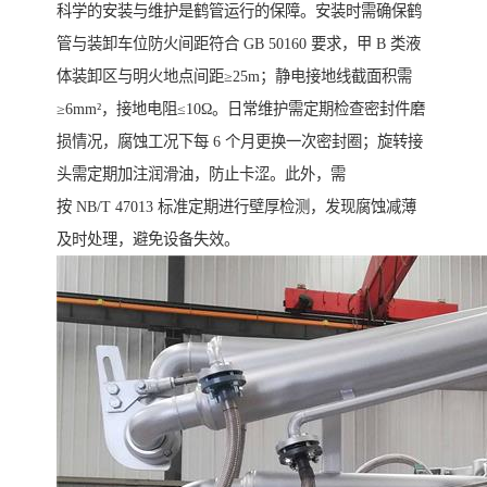
科学的安装与维护是鹤管运行的保障。安装时需确保鹤
管与装卸车位防火间距符合 GB 50160 要求，甲 B 类液
体装卸区与明火地点间距≥25m；静电接地线截面积需
≥6mm²，接地电阻≤10Ω。日常维护需定期检查密封件磨
损情况，腐蚀工况下每 6 个月更换一次密封圈；旋转接
头需定期加注润滑油，防止卡涩。此外，需
按 NB/T 47013 标准定期进行壁厚检测，发现腐蚀减薄
及时处理，避免设备失效。