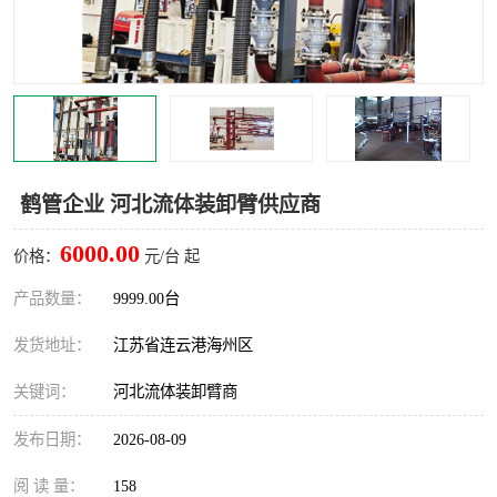
汽车鹤管
顶部鹤管
底部鹤管
低温鹤管
浮动出油装置
鹤管
车臂
拉断阀
鹤管企业 河北流体装卸臂供应商
6000.00
价格：
元/台 起
产品数量：
9999.00台
发货地址：
江苏省连云港海州区
关键词：
河北流体装卸臂商
发布日期：
2026-08-09
阅 读 量：
158