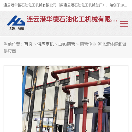
连云港华德石油化工机械有限公司（原连云港石油化工机械总厂），始创于1982年，是从事码头船用流体装卸臂、陆用流体装卸臂（鹤管）、活动梯、钢构平台、定量装车系统等全系列流体装卸设备的设计、制造、销售以及服务的专业供应商。
连云港华德石油化工机械有限公司
当前位置：
首页
>
供应商机
>
LNG鹤管
> 鹤管企业 河北流体装卸臂
陆用流体装卸臂
液化气鹤管
供应商
液氨鹤管
液氯鹤管
LNG鹤管
活动梯
平台栈桥
卸车鹤管
装车鹤管
输油臂
紧急脱离干式接头
火车鹤管