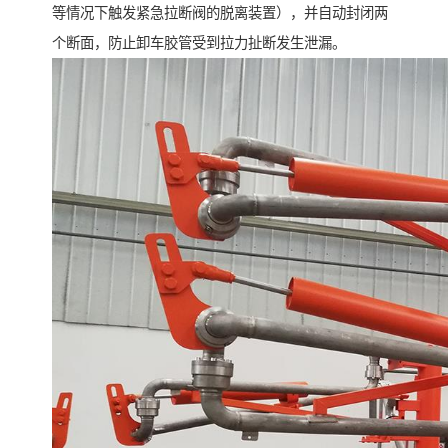
等情况下触发紧急拉断阀的脱离装置），并自动封闭两
个断面，防止卸车胶管受到拉力扯断发生泄漏。