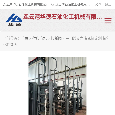
连云港华德石油化工机械有限公司（原连云港石油化工机械总厂），始创于1982年，是从事码头船用流体装卸臂、陆用流体装卸臂（鹤管）、活动梯、钢构平台、定量装车系统等全系列流体装卸设备的设计、制造、销售以及服务的专业供应商。
连云港华德石油化工机械有限公司
当前位置：
首页
>
供应商机
>
拉断阀
> 三门峡紧急脱离阀定制 抗氧
陆用流体装卸臂
液化气鹤管
化性能强
液氨鹤管
液氯鹤管
LNG鹤管
活动梯
平台栈桥
卸车鹤管
装车鹤管
输油臂
紧急脱离干式接头
火车鹤管