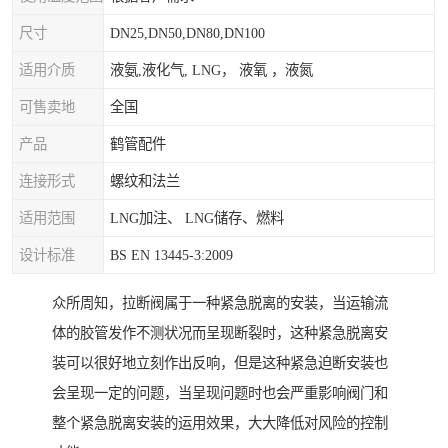
尺寸
DN25,DN50,DN80,DN100
适用介质
液氨,液化气, LNG， 液氧 ，液氮
可售卖地
全国
产品
鹤管配件
连接形式
螺纹和法兰
适用范围
LNG加注、 LNG储存、燃料
设计标准
BS EN 13445-3:2009
众所周知，拉断阀属于一种紧急脱离的安装，当运输流
体的胶管发作不测状况而呈现断裂时，这种紧急脱离安
装可以很好地立刻作出反响，但是这种紧急迫断安装也
会呈现一定的问题，当呈现问题时也会严重影响阀门和
整个紧急脱离安装的运用效果，大大降低对风险的控制