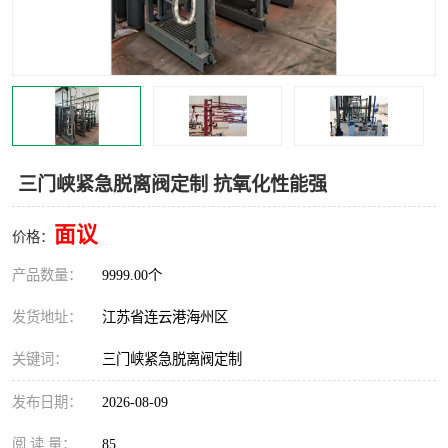
汽车鹤管
顶部鹤管
底部鹤管
低温鹤管
浮动出油装置
鹤管
车臂
拉断阀
三门峡紧急脱离阀定制 抗氧化性能强
面议
价格：
产品数量：
9999.00个
发货地址：
江苏省连云港海州区
关键词：
三门峡紧急脱离阀定制
发布日期：
2026-08-09
阅 读 量：
85