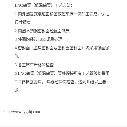
LNG鹤管（低温鹤管）工艺方法：
1.内外圈复式滚道由精密数控车床一次加工完成，保证
尺寸精度
2.内圈不锈钢密封面经镜面抛光
3.外圈均经过T235调质处理
4.密封面（金属密封面及密封圈密封面）均采用镜面抛
光
5.各工序有严格的检查
6.LNG鹤管（低温鹤管）管线焊接所有工艺管线均采用
TIG钨极氩弧焊， 焊缝经探伤检查，达到Ⅱ级以上要
求。
http://www.lygshj.com