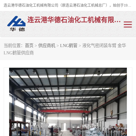
连云港华德石油化工机械有限公司（原连云港石油化工机械总厂），始创于1982年，是从事码头船用流体装卸臂、陆用流体装卸臂（鹤管）、活动梯、钢构平台、定量装车系统等全系列流体装卸设备的设计、制造、销售以及服务的专业供应商。
连云港华德石油化工机械有限公司
当前位置：
首页
>
供应商机
>
LNG鹤管
> 液化气密闭装车臂 金华
陆用流体装卸臂
液化气鹤管
LNG鹤管供应商
液氨鹤管
液氯鹤管
LNG鹤管
活动梯
平台栈桥
卸车鹤管
装车鹤管
输油臂
紧急脱离干式接头
火车鹤管