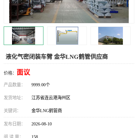
汽车鹤管
顶部鹤管
底部鹤管
低温鹤管
浮动出油装置
鹤管
车臂
拉断阀
液化气密闭装车臂 金华LNG鹤管供应商
面议
价格：
产品数量：
9999.00个
发货地址：
江苏省连云港海州区
关键词：
金华LNG鹤管商
发布日期：
2026-08-10
阅 读 量：
158