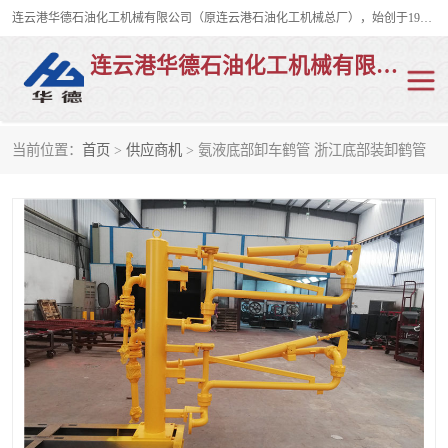
连云港华德石油化工机械有限公司（原连云港石油化工机械总厂），始创于1982年，是从事码头船用流体装卸臂、陆用流体装卸臂（鹤管）、活动梯、钢构平台、定量装车系统等全系列流体装卸设备的设计、制造、销售以及服务的专业供应商。
连云港华德石油化工机械有限公司
当前位置：
首页
>
供应商机
> 氨液底部卸车鹤管 浙江底部装卸鹤管
陆用流体装卸臂
液化气鹤管
液氨鹤管
液氯鹤管
LNG鹤管
活动梯
平台栈桥
卸车鹤管
装车鹤管
输油臂
紧急脱离干式接头
火车鹤管