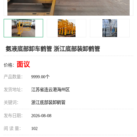
汽车鹤管
顶部鹤管
底部鹤管
低温鹤管
浮动出油装置
鹤管
氨液底部卸车鹤管 浙江底部装卸鹤管
车臂
拉断阀
面议
价格：
产品数量：
9999.00个
发货地址：
江苏省连云港海州区
关键词：
浙江底部装卸鹤管
发布日期：
2026-08-08
阅 读 量：
102