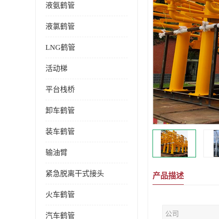
液氨鹤管
液氯鹤管
LNG鹤管
活动梯
平台栈桥
卸车鹤管
装车鹤管
输油臂
紧急脱离干式接头
产品描述
火车鹤管
公司
汽车鹤管