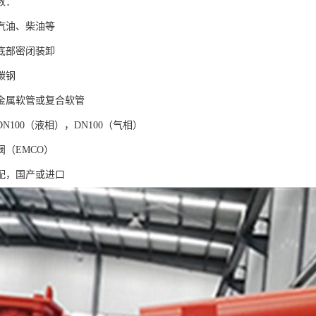
数：
汽油、柴油等
底部密闭装卸
碳钢
金属软管或复合软管
N100（液相），DN100（气相）
（EMCO）
配，国产或进口