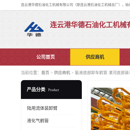
连云港华德石油化工机械
公司首页
供应商机
当前位置：
首页
>
供应商机
> 氨液底部卸车鹤管 漯河底部
产品分类
Product
陆用流体装卸臂
液化气鹤管