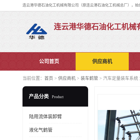
连云港华德石油化工机械
公司首页
供应商机
当前位置：
首页
>
供应商机
>
装车鹤管
> 汽车定量装车系统
产品分类
Product
陆用流体装卸臂
液化气鹤管