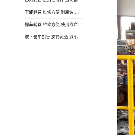
下卸鹤管 维修方便 耐腐蚀 耐高温
槽车鹤管 维修方便 使用寿命较长
液下装车鹤管 旋转灵活 减小压力损失