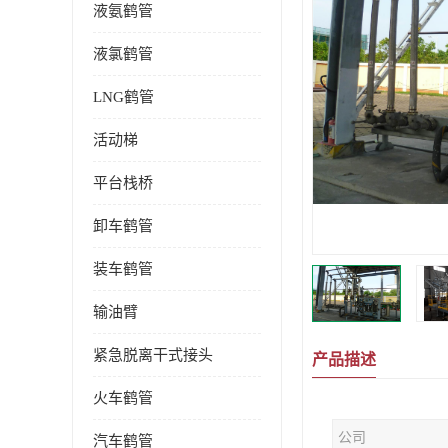
液氨鹤管
液氯鹤管
LNG鹤管
活动梯
平台栈桥
卸车鹤管
装车鹤管
输油臂
紧急脱离干式接头
产品描述
火车鹤管
公司
汽车鹤管