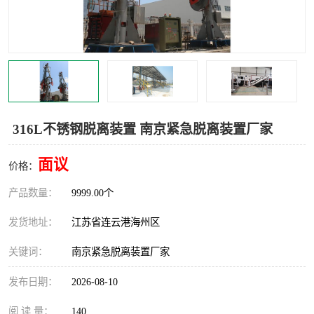
汽车鹤管
顶部鹤管
底部鹤管
低温鹤管
浮动出油装置
鹤管
车臂
拉断阀
316L不锈钢脱离装置 南京紧急脱离装置厂家
面议
价格：
产品数量：
9999.00个
发货地址：
江苏省连云港海州区
关键词：
南京紧急脱离装置厂家
发布日期：
2026-08-10
阅 读 量：
140