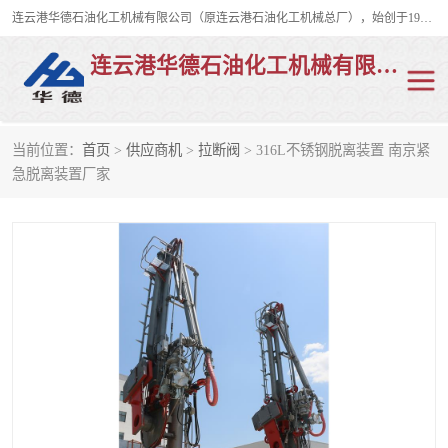
连云港华德石油化工机械有限公司（原连云港石油化工机械总厂），始创于1982年，是从事码头船用流体装卸臂、陆用流体装卸臂（鹤管）、活动梯、钢构平台、定量装车系统等全系列流体装卸设备的设计、制造、销售以及服务的专业供应商。
连云港华德石油化工机械有限公司
当前位置：
首页
>
供应商机
>
拉断阀
> 316L不锈钢脱离装置 南京紧
陆用流体装卸臂
液化气鹤管
急脱离装置厂家
液氨鹤管
液氯鹤管
LNG鹤管
活动梯
平台栈桥
卸车鹤管
装车鹤管
输油臂
紧急脱离干式接头
火车鹤管