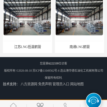
南通LNG鹤管
您是第
6222339
位访客
版权所有 ©2026-08-10
苏ICP备11049562号-6
连云港华德石油化工机械有限公司
保留所有权利.
技术支持：
八方资源网
免责声明
管理员入口
网站地图
江苏LNG鹤管
太原船用臂厂家