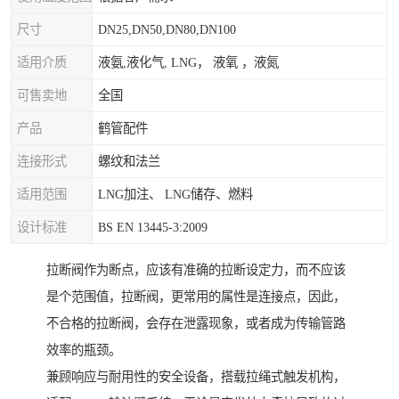
尺寸
DN25,DN50,DN80,DN100
适用介质
液氨,液化气, LNG， 液氧 ，液氮
可售卖地
全国
产品
鹤管配件
连接形式
螺纹和法兰
适用范围
LNG加注、 LNG储存、燃料
设计标准
BS EN 13445-3:2009
拉断阀作为断点，应该有准确的拉断设定力，而不应该
是个范围值，拉断阀，更常用的属性是连接点，因此，
不合格的拉断阀，会存在泄露现象，或者成为传输管路
效率的瓶颈。
兼顾响应与耐用性的安全设备，搭载拉绳式触发机构，