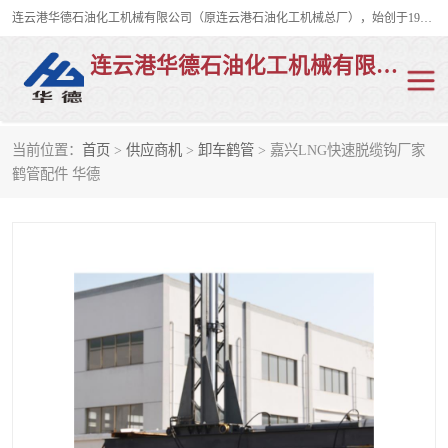
连云港华德石油化工机械有限公司（原连云港石油化工机械总厂），始创于1982年，是从事码头船用流体装卸臂、陆用流体装卸臂（鹤管）、活动梯、钢构平台、定量装车系统等全系列流体装卸设备的设计、制造、销售以及服务的专业供应商。
连云港华德石油化工机械有限公司
当前位置：
首页
>
供应商机
>
卸车鹤管
> 嘉兴LNG快速脱缆钩厂家
陆用流体装卸臂
液化气鹤管
鹤管配件 华德
液氨鹤管
液氯鹤管
LNG鹤管
活动梯
平台栈桥
卸车鹤管
装车鹤管
输油臂
紧急脱离干式接头
火车鹤管