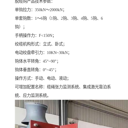
脱缆钩产品技术参数：
单钩拉力：350kN～2000kN；
单套钩数：1～6钩（1钩、2钩、3钩、4钩、5钩、6
钩）；
手柄操作力：F<150N；
绞缆机构形式：立式、卧式；
电动绞盘牵引力：10KN~30kN；
钩体水平转角：45°~90°；
钩体垂直转角：0°~45°；
操作方式：手动、电动、液动；
可增加配置名称：缆绳张力监测系统、集成激光靠泊系
统、应力监测系统。