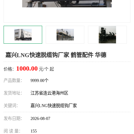
汽车鹤管
顶部鹤管
底部鹤管
低温鹤管
浮动出油装置
鹤管
车臂
拉断阀
嘉兴LNG快速脱缆钩厂家 鹤管配件 华德
1000.00
价格：
元/个 起
产品数量：
9999.00个
发货地址：
江苏省连云港海州区
关键词：
嘉兴LNG快速脱缆钩厂家
发布日期：
2026-08-07
阅 读 量：
155