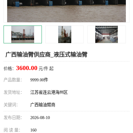
汽车鹤管
顶部鹤管
底部鹤管
低温鹤管
浮动出油装置
鹤管
车臂
拉断阀
广西输油臂供应商_液压式输油臂
3600.00
价格：
元/件 起
产品数量：
9999.00件
发货地址：
江苏省连云港海州区
关键词：
广西输油臂商
发布日期：
2026-08-10
阅 读 量：
160