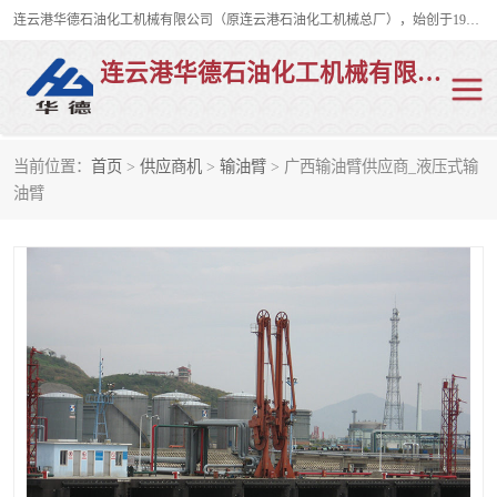
连云港华德石油化工机械有限公司（原连云港石油化工机械总厂），始创于1982年，是从事码头船用流体装卸臂、陆用流体装卸臂（鹤管）、活动梯、钢构平台、定量装车系统等全系列流体装卸设备的设计、制造、销售以及服务的专业供应商。
连云港华德石油化工机械有限公司
当前位置：
首页
>
供应商机
>
输油臂
> 广西输油臂供应商_液压式输
陆用流体装卸臂
液化气鹤管
油臂
液氨鹤管
液氯鹤管
LNG鹤管
活动梯
平台栈桥
卸车鹤管
装车鹤管
输油臂
紧急脱离干式接头
火车鹤管