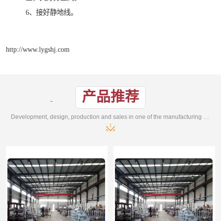
6、接好静地线。
http://www.lygshj.com
产品推荐
Development, design, production and sales in one of the manufacturing enterprises