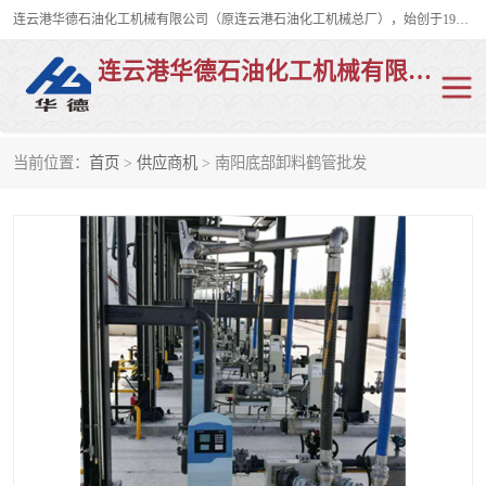
连云港华德石油化工机械有限公司（原连云港石油化工机械总厂），始创于1982年，是从事码头船用流体装卸臂、陆用流体装卸臂（鹤管）、活动梯、钢构平台、定量装车系统等全系列流体装卸设备的设计、制造、销售以及服务的专业供应商。
连云港华德石油化工机械有限公司
当前位置：
首页
>
供应商机
> 南阳底部卸料鹤管批发
陆用流体装卸臂
液化气鹤管
液氨鹤管
液氯鹤管
LNG鹤管
活动梯
平台栈桥
卸车鹤管
装车鹤管
输油臂
紧急脱离干式接头
火车鹤管