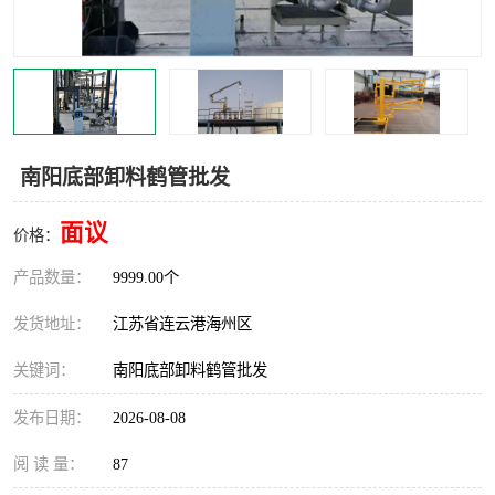
汽车鹤管
顶部鹤管
底部鹤管
低温鹤管
浮动出油装置
鹤管
南阳底部卸料鹤管批发
车臂
拉断阀
面议
价格：
产品数量：
9999.00个
发货地址：
江苏省连云港海州区
关键词：
南阳底部卸料鹤管批发
发布日期：
2026-08-08
阅 读 量：
87